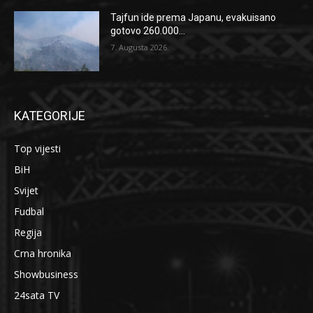
Tajfun ide prema Japanu, evakuisano
gotovo 260.000...
7. Augusta 2026.
KATEGORIJE
Top vijesti
BiH
Svijet
Fudbal
Regija
Crna hronika
Showbusiness
24sata TV