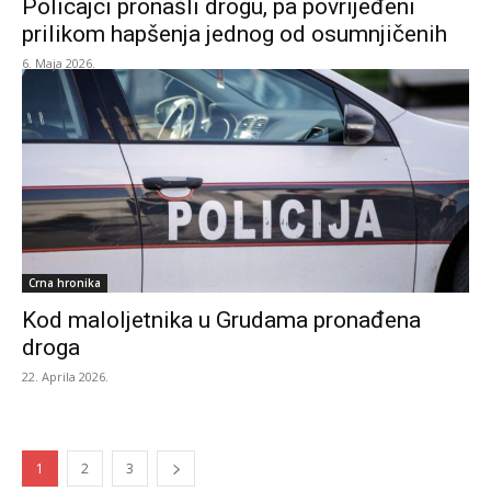
Policajci pronašli drogu, pa povrijeđeni
prilikom hapšenja jednog od osumnjičenih
6. Maja 2026.
Crna hronika
Kod maloljetnika u Grudama pronađena
droga
22. Aprila 2026.
1
2
3