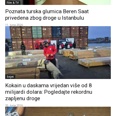
Film & TV
Poznata turska glumica Beren Saat
privedena zbog droge u Istanbulu
11. Juna 2026.
Svijet
Kokain u daskama vrijedan više od 8
milijardi dolara: Pogledajte rekordnu
zapljenu droge
10. Juna 2026.