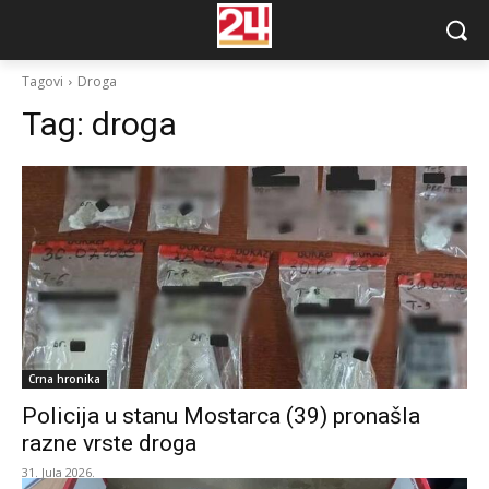
Tagovi
Droga
Tag:
droga
Crna hronika
Policija u stanu Mostarca (39) pronašla
razne vrste droga
31. Jula 2026.