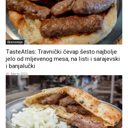
Ekonomija
TasteAtlas: Travnički ćevap šesto najbolje
jelo od mljevenog mesa, na listi i sarajevski
i banjalučki
30. Marta 2025.