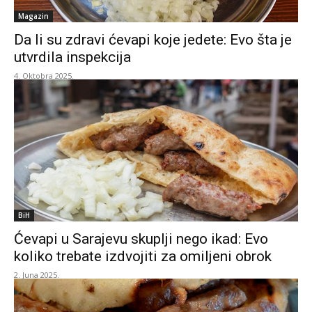
Magazin
Da li su zdravi ćevapi koje jedete: Evo šta je
utvrdila inspekcija
4. Oktobra 2025.
BiH
Ćevapi u Sarajevu skuplji nego ikad: Evo
koliko trebate izdvojiti za omiljeni obrok
2. Juna 2025.