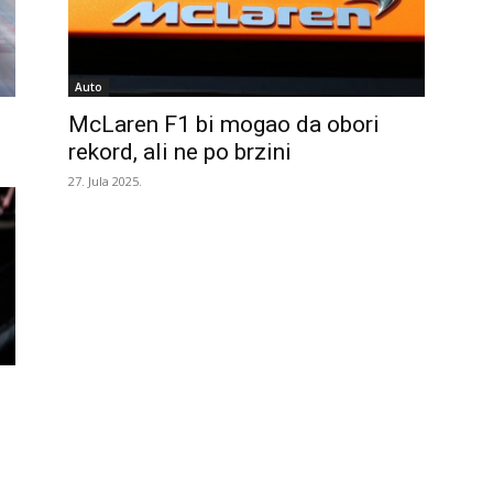
Auto
e
McLaren F1 bi mogao da obori
rekord, ali ne po brzini
27. Jula 2025.