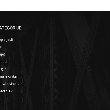
ATEGORIJE
p vijesti
iH
ijet
udbal
gija
na hronika
howbusiness
4sata TV