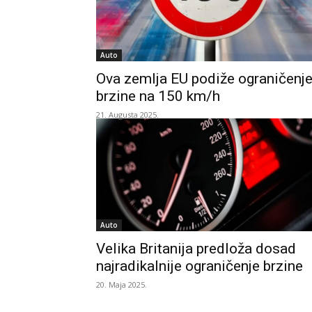
Auto
Ova zemlja EU podiže ograničenj
brzine na 150 km/h
21. Augusta 2025.
Auto
Velika Britanija predloža dosad
najradikalnije ograničenje brzine
20. Maja 2025.