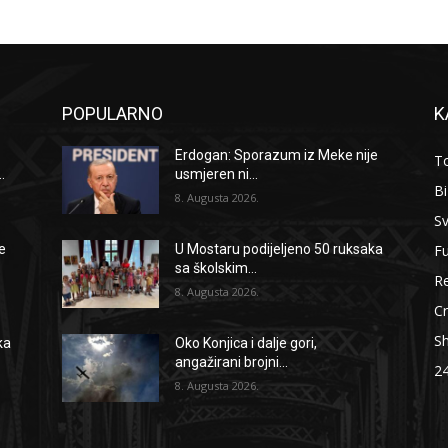
POPULARNO
K
Erdogan: Sporazum iz Meke nije
To
.
usmjeren ni...
B
8. Augusta 2026.
Sv
F
e
U Mostaru podijeljeno 50 ruksaka
sa školskim...
Re
8. Augusta 2026.
Cr
S
ka
Oko Konjica i dalje gori,
angažirani brojni...
2
8. Augusta 2026.