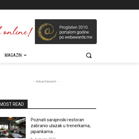
MAGAZIN
- Advertisment -
MOST READ
Poznati sarajevski restoran
zabranio ulazak u trenerkama,
japankama…
8. Augusta 2026.