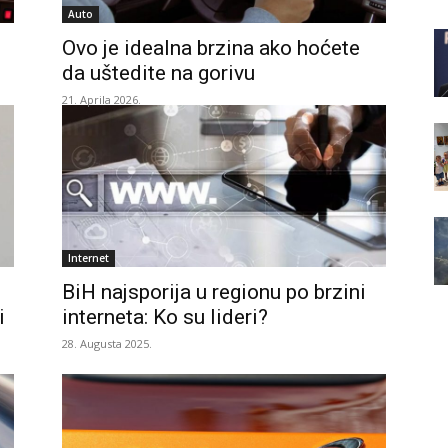
Auto
Ovo je idealna brzina ako hoćete
u
da uštedite na gorivu
21. Aprila 2026.
Internet
BiH najsporija u regionu po brzini
i
interneta: Ko su lideri?
28. Augusta 2025.