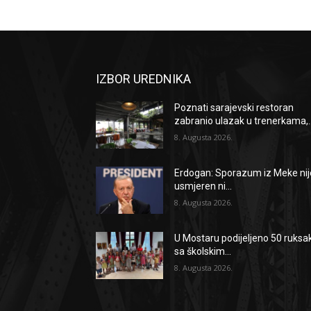
IZBOR UREDNIKA
Poznati sarajevski restoran
zabranio ulazak u trenerkama,..
8. Augusta 2026.
Erdogan: Sporazum iz Meke nij
usmjeren ni...
8. Augusta 2026.
U Mostaru podijeljeno 50 ruksa
sa školskim...
8. Augusta 2026.