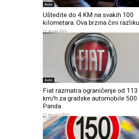
Auto
Uštedite do 4 KM na svakih 100
kilometara: Ova brzina čini razlik
22. Aprila 2026.
Auto
Fiat razmatra ograničenje od 113
km/h za gradske automobile 500 
Panda
17. Januara 2026.