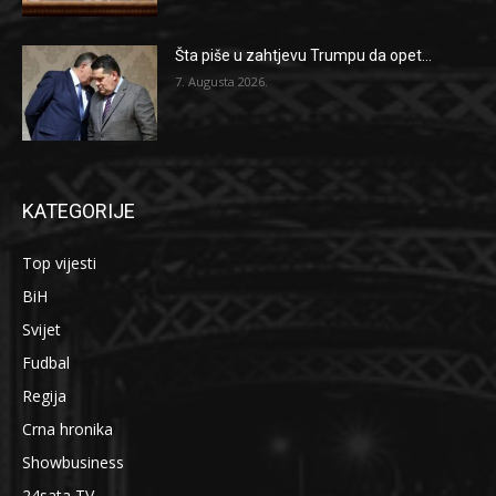
Šta piše u zahtjevu Trumpu da opet...
7. Augusta 2026.
KATEGORIJE
Top vijesti
BiH
Svijet
Fudbal
Regija
Crna hronika
Showbusiness
24sata TV