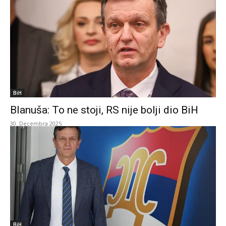
BiH
Blanuša: To ne stoji, RS nije bolji dio BiH
30. Decembra 2025.
BiH