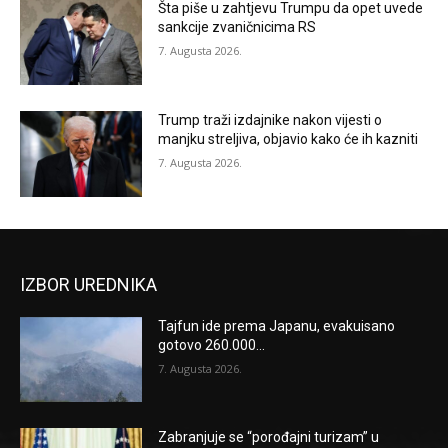
Šta piše u zahtjevu Trumpu da opet uvede
sankcije zvaničnicima RS
7. Augusta 2026.
Trump traži izdajnike nakon vijesti o
manjku streljiva, objavio kako će ih kazniti
7. Augusta 2026.
IZBOR UREDNIKA
Tajfun ide prema Japanu, evakuisano
gotovo 260.000...
7. Augusta 2026.
Zabranjuje se “porođajni turizam” u