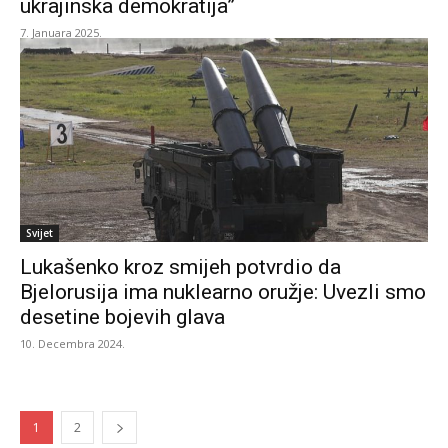
ukrajinska demokratija”
7. Januara 2025.
Svijet
Lukašenko kroz smijeh potvrdio da
Bjelorusija ima nuklearno oružje: Uvezli smo
desetine bojevih glava
10. Decembra 2024.
1
2