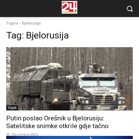
Tagovi
Bjelorusija
Tag:
Bjelorusija
Svijet
Putin poslao Orešnik u Bjelorusiju:
Satelitske snimke otkrile gdje tačno
30. Decembra 2025.