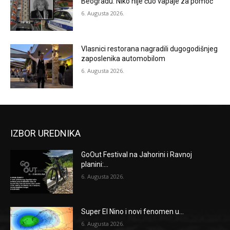
Beogradu: Niko nije čuo vapaje za pomoć
6. Augusta 2026.
Vlasnici restorana nagradili dugogodišnjeg
zaposlenika automobilom
6. Augusta 2026.
IZBOR UREDNIKA
GoOut Festival na Jahorini i Ravnoj
planini:...
6. Augusta 2026.
Super El Nino i novi fenomen u...
6. Augusta 2026.