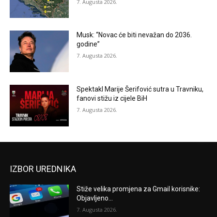
7. Augusta 2026.
Musk: “Novac će biti nevažan do 2036.
godine”
7. Augusta 2026.
Spektakl Marije Šerifović sutra u Travniku,
fanovi stižu iz cijele BiH
7. Augusta 2026.
IZBOR UREDNIKA
Stiže velika promjena za Gmail korisnike:
Objavljeno...
7. Augusta 2026.