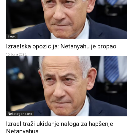
Svijet
Izraelska opozicija: Netanyahu je propao
15. Juna 2026.
Nekategorisano
Izrael traži ukidanje naloga za hapšenje
Netanyahua