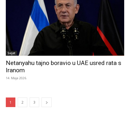
Svijet
Netanyahu tajno boravio u UAE usred rata s
Iranom
14. Maja 2026.
1
2
3