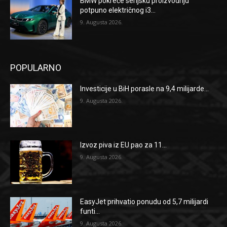
BMW pokreće serijsku proizvodnju
potpuno električnog i3...
9. Augusta 2026.
POPULARNO
Investicije u BiH porasle na 9,4 milijarde...
9. Augusta 2026.
Izvoz piva iz EU pao za 11...
9. Augusta 2026.
EasyJet prihvatio ponudu od 5,7 milijardi
funti...
9. Augusta 2026.