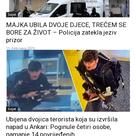
Svijet
MAJKA UBILA DVOJE DJECE, TREĆEM SE
BORE ZA ŽIVOT – Policija zatekla jeziv
prizor
11. Februara 2025.
Svijet
Ubijena dvojica terorista koja su izvršila
napad u Ankari: Poginule četiri osobe,
namanje 14 povrijeđenih