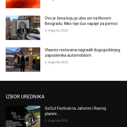
Ovo je žena koju je ubio sin na Novom
Beogradu: Niko nije čuo vapaje za pomoć
6. Augusta 2026.
Vlasnici restorana nagradili dugogodišnjeg
zaposlenika automobilom
6. Augusta 2026.
IZBOR UREDNIKA
GoOut Festival na Jahorini i Ravnoj
planini:...
6. Augusta 2026.