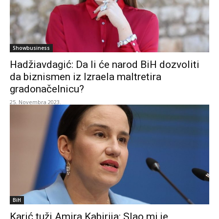
Showbusiness
Hadžiavdagić: Da li će narod BiH dozvoliti
da biznismen iz Izraela maltretira
gradonačelnicu?
25. Novembra 2023.
BiH
Karić tuži Amira Kabirija: Slao mi je