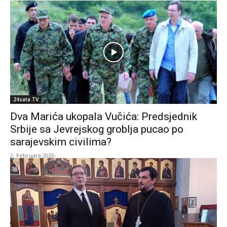
24sata TV
Dva Marića ukopala Vučića: Predsjednik
Srbije sa Jevrejskog groblja pucao po
sarajevskim civilima?
2. Februara 2020.