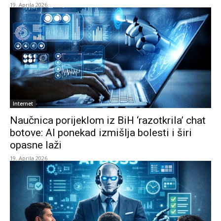
19. Aprila 2026.
Internet
Naučnica porijeklom iz BiH ‘razotkrila’ chat
botove: AI ponekad izmišlja bolesti i širi
opasne laži
19. Aprila 2026.