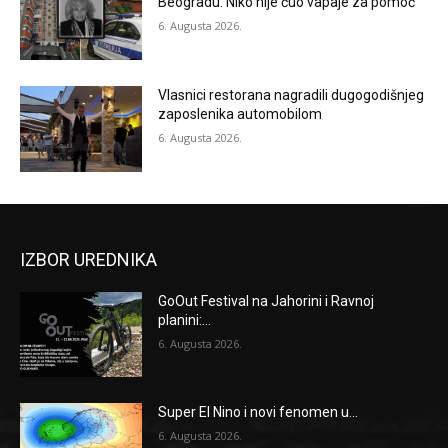
Beogradu: Niko nije čuo vapaje za pomoć
6. Augusta 2026.
Vlasnici restorana nagradili dugogodišnjeg
zaposlenika automobilom
6. Augusta 2026.
IZBOR UREDNIKA
GoOut Festival na Jahorini i Ravnoj
planini:...
6. Augusta 2026.
Super El Nino i novi fenomen u...
6. Augusta 2026.