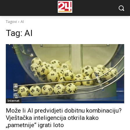
Tagovi
AI
Tag:
AI
Internet
Može li AI predvidjeti dobitnu kombinaciju?
Vještačka inteligencija otkrila kako
„pametnije“ igrati loto