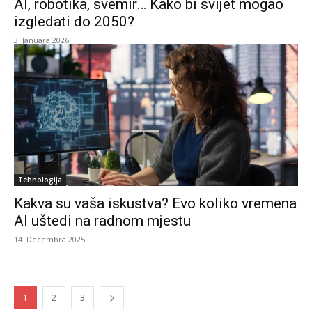
AI, robotika, svemir… Kako bi svijet mogao
izgledati do 2050?
3. Januara 2026.
Tehnologija
Kakva su vaša iskustva? Evo koliko vremena
AI uštedi na radnom mjestu
14. Decembra 2025.
1
2
3