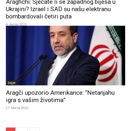
Araghchi: Sjećate li se zapadnog bijesa u
Ukrajini? Izrael i SAD su našu elektranu
bombardovali četiri puta
4. Aprila 2026.
Svijet
Aragči upozorio Amerikance: “Netanjahu
igra s vašim životima”
27. Marta 2026.