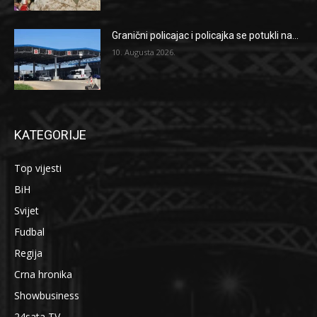
Granični policajac i policajka se potukli na...
10. Augusta 2026.
KATEGORIJE
Top vijesti
BiH
Svijet
Fudbal
Regija
Crna hronika
Showbusiness
24sata TV