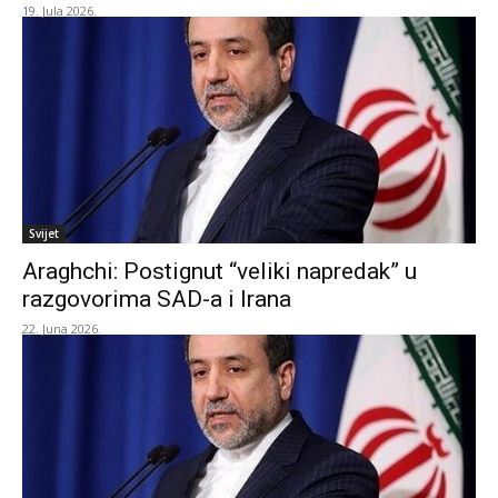
19. Jula 2026.
Svijet
Araghchi: Postignut “veliki napredak” u
razgovorima SAD-a i Irana
22. Juna 2026.