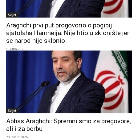
Svijet
Araghchi prvi put progovorio o pogibiji
ajatolaha Hamneija: Nije htio u sklonište jer
se narod nije sklonio
5. Juna 2026.
Svijet
Abbas Araghchi: Spremni smo za pregovore,
ali i za borbu
20. Maja 2026.