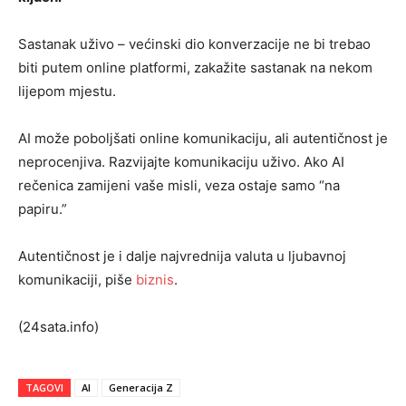
Sastanak uživo – većinski dio konverzacije ne bi trebao
biti putem online platformi, zakažite sastanak na nekom
lijepom mjestu.
AI može poboljšati online komunikaciju, ali autentičnost je
neprocenjiva. Razvijajte komunikaciju uživo. Ako AI
rečenica zamijeni vaše misli, veza ostaje samo “na
papiru.”
Autentičnost je i dalje najvrednija valuta u ljubavnoj
komunikaciji, piše
biznis
.
(24sata.info)
TAGOVI
AI
Generacija Z