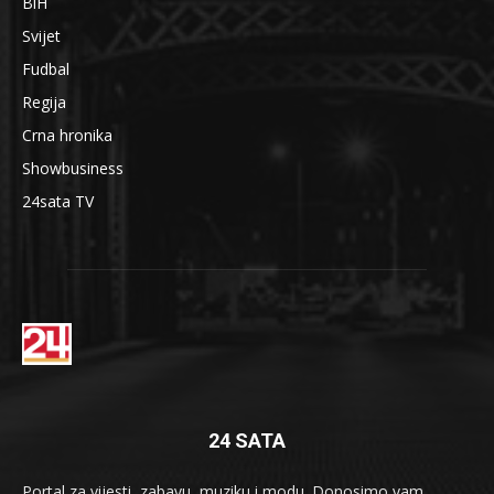
BiH
Svijet
Fudbal
Regija
Crna hronika
Showbusiness
24sata TV
24 SATA
Portal za vijesti, zabavu, muziku i modu. Donosimo vam