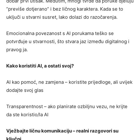
dobar prvi utisak. Međutim, mnogi tvrde da poruke djeluju
“previše dotjerano” i bez ličnog karaktera. Kada se to
uključi u stvarni susret, lako dolazi do razočarenja.
Emocionalna povezanost s AI porukama teško se
potvrđuje u stvarnosti, što stvara jaz između digitalnog i
pravog ja.
Kako koristiti AI, a ostati svoj?
AI kao pomoć, ne zamjena – koristite prijedloge, ali uvijek
dodajte svoj glas
Transparentnost – ako planirate ozbiljnu vezu, ne krijte
da ste koristio/la AI
Vježbajte ličnu komunikaciju – realni razgovori su
ključni