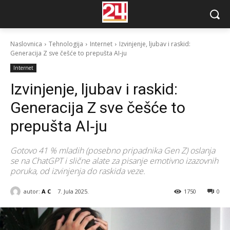
Naslovnica
Tehnologija
Internet
Izvinjenje, ljubav i raskid:
Generacija Z sve češće to prepušta AI‐ju
Internet
Izvinjenje, ljubav i raskid:
Generacija Z sve češće to
prepušta AI‐ju
Gotovo 41 % mladih (posebno pripadnika Gen Z) oslanja
se na ChatGPT i slične alate za pisanje emotivno izazovnih
poruka, od izvinjenja do raskida veze.
autor:
A C
7. Jula 2025.
1750
0