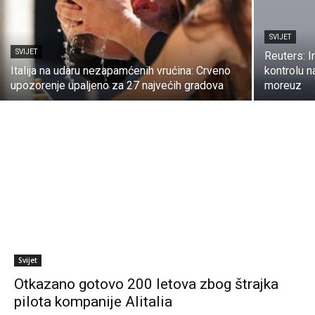
SVIJET
SVIJET
Reuters: I
Italija na udaru nezapamćenih vrućina: Crveno
kontrolu n
upozorenje upaljeno za 27 najvećih gradova
moreuz
Svijet
Otkazano gotovo 200 letova zbog štrajka
pilota kompanije Alitalia