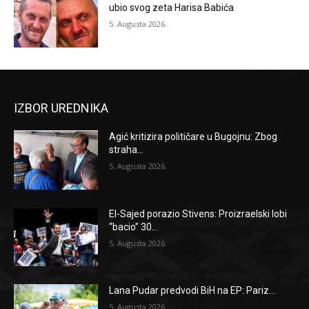
ubio svog zeta Harisa Babića
5. Augusta 2026.
IZBOR UREDNIKA
Agić kritizira političare u Bugojnu: Zbog
straha...
5. Augusta 2026.
El-Sajed porazio Stivens: Proizraelski lobi
“bacio” 30...
5. Augusta 2026.
Lana Pudar predvodi BiH na EP: Pariz...
5. Augusta 2026.