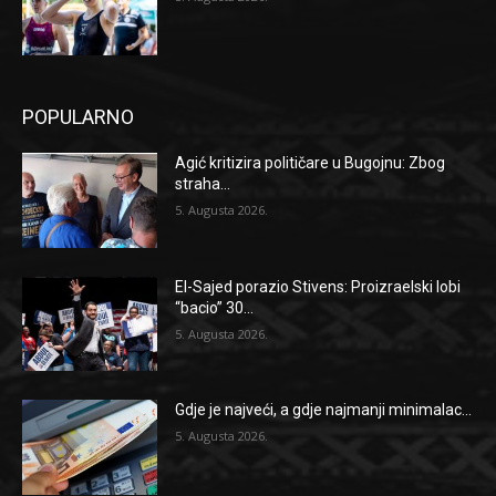
POPULARNO
Agić kritizira političare u Bugojnu: Zbog
straha...
5. Augusta 2026.
El-Sajed porazio Stivens: Proizraelski lobi
“bacio” 30...
5. Augusta 2026.
Gdje je najveći, a gdje najmanji minimalac...
5. Augusta 2026.