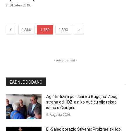
8. Oktobra 2019.
1.388
1.389
1.390
- Advertisment -
ZADNJE DODANO
Agić kritizira političare u Bugojnu: Zbog
straha od HDZ-a niko Vučiću nije rekao
istinu o Čipuljiću
5. Augusta 2026.
El-Sajed porazio Stivens: Proizraelski lobi