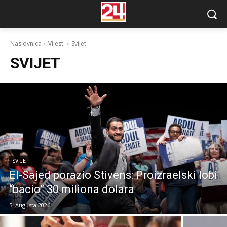
Naslovnica
Vijesti
Svijet
SVIJET
SVIJET
El-Sajed porazio Stivens: Proizraelski lobi
“bacio” 30 miliona dolara
5. Augusta 2026.