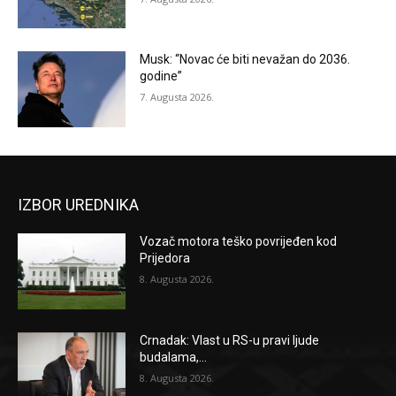
Musk: “Novac će biti nevažan do 2036.
godine”
7. Augusta 2026.
IZBOR UREDNIKA
Vozač motora teško povrijeđen kod
Prijedora
8. Augusta 2026.
Crnadak: Vlast u RS-u pravi ljude
budalama,...
8. Augusta 2026.