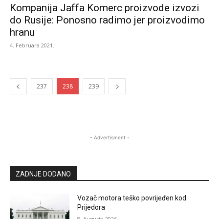
Kompanija Jaffa Komerc proizvode izvozi
do Rusije: Ponosno radimo jer proizvodimo
hranu
4. Februara 2021.
237
238
239
- Advertisment -
ZADNJE DODANO
Vozač motora teško povrijeđen kod
Prijedora
8. Augusta 2026.