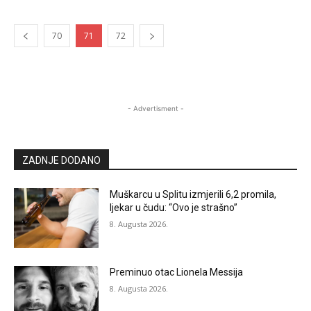
70
71
72
- Advertisment -
ZADNJE DODANO
Muškarcu u Splitu izmjerili 6,2 promila,
ljekar u čudu: “Ovo je strašno”
8. Augusta 2026.
Preminuo otac Lionela Messija
8. Augusta 2026.