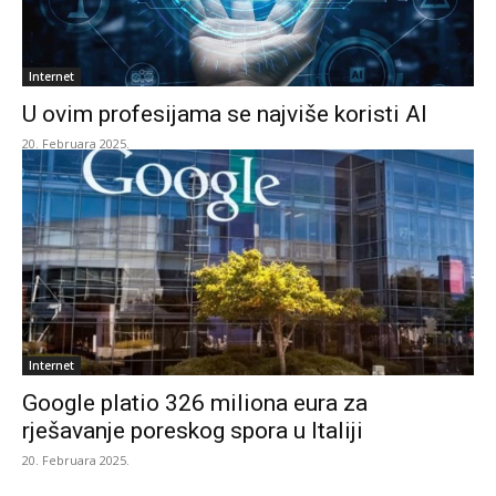
Internet
U ovim profesijama se najviše koristi AI
20. Februara 2025.
Internet
Google platio 326 miliona eura za
rješavanje poreskog spora u Italiji
20. Februara 2025.