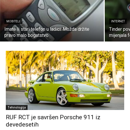
MOBITELI
INTERNET
Imate li stari telefon u ladici: Možda držite
Tinder pov
pravo malo bogatstvo
mijenjala 
Tehnologija
RUF RCT je savršen Porsche 911 iz
devedesetih