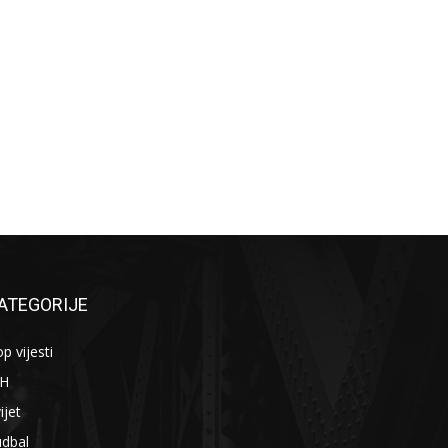
ATEGORIJE
p vijesti
iH
ijet
udbal