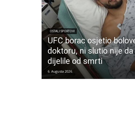
OSTALI SPORTOVI
UFC borac osjetio bolove
doktoru, ni slutio nije d
dijelile od smrti
6. Augusta 2026.