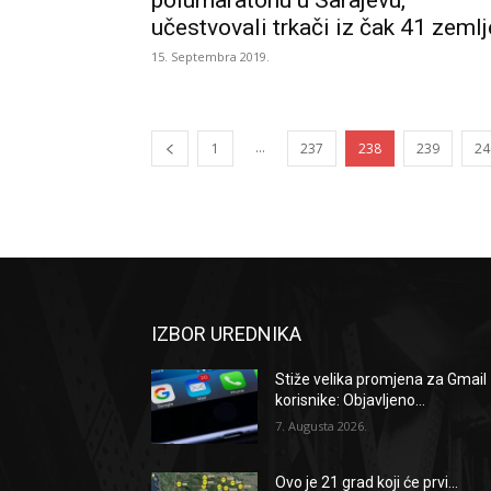
polumaratonu u Sarajevu,
učestvovali trkači iz čak 41 zemlj
15. Septembra 2019.
...
1
237
238
239
24
IZBOR UREDNIKA
Stiže velika promjena za Gmail
korisnike: Objavljeno...
7. Augusta 2026.
Ovo je 21 grad koji će prvi...