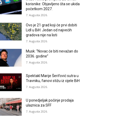
korisnike: Objavljeno šta se ukida
početkom 2027.
7. Augusta 2026.
Ovo je 21 grad koji će prvi dobiti
Lidl u BiH: Jedan od najvećih
gradova nije na listi
7. Augusta 2026.
Musk: “Novac će biti nevažan do
2036. godine”
7. Augusta 2026.
Spektakl Marije Šerifović sutra u
Travniku, fanovi stižu iz cijele BiH
7. Augusta 2026.
U ponedjeljak počinje prodaja
ulaznica za SFF
7. Augusta 2026.