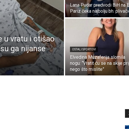
Lana Pudar predvodi BiH na 
Pariz čeka najbolju bh. plivač
 u vratu i otišao
a su ga nijanse
OSTALI SPORTOVI
Elvedina Muzaferija slomila
nogu: “Vratit ću se na skije pri
nego što mislite”