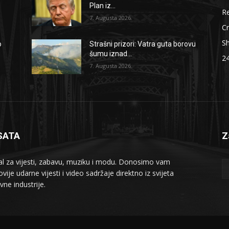
Plan iz...
Re
7. Augusta 2026.
Cr
S
o
Strašni prizori: Vatra guta borovu
šumu iznad...
2
7. Augusta 2026.
SATA
Z
al za vijesti, zabavu, muziku i modu. Donosimo vam
vije udarne vijesti i video sadržaje direktno iz svijeta
vne industrije.