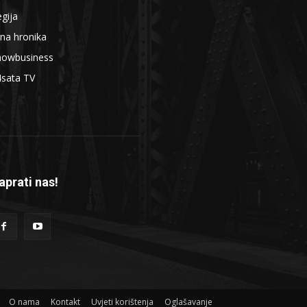
gija
na hronika
howbusiness
4sata TV
aprati nas!
O nama
Kontakt
Uvjeti korištenja
Oglašavanje