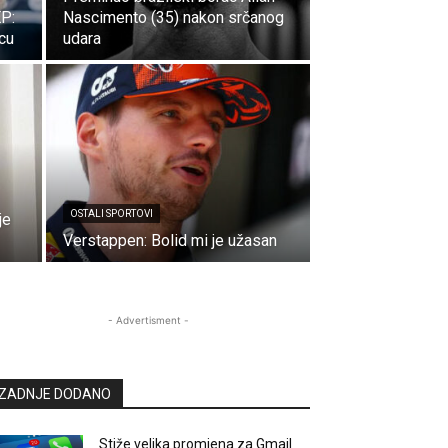
EP:
Nascimento (35) nakon srčanog
icu
udara
OSTALI SPORTOVI
je
Verstappen: Bolid mi je užasan
- Advertisment -
ZADNJE DODANO
Stiže velika promjena za Gmail