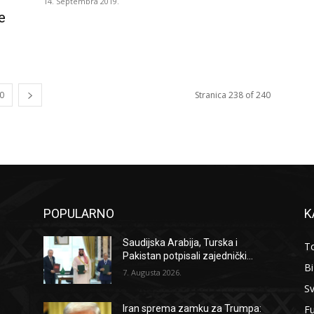
14. Septembra 2019.
e
0
Stranica 238 of 240
POPULARNO
K
Saudijska Arabija, Turska i
To
Pakistan potpisali zajednički...
B
7. Augusta 2026.
Sv
F
Iran sprema zamku za Trumpa: