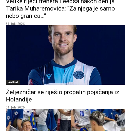
Velike riječi trenera Leedsa nakon debija
Tarika Muharemovića: “Za njega je samo
nebo granica…”
31. Jula 2026.
Fudbal
Željezničar se riješio propalih pojačanja iz
Holandije
31. Jula 2026.