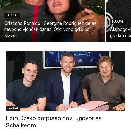
FUDBAL
FUDBAL
Cristiano Ronaldo i Georgina Rodriguez će se
navodno vjenčati danas: Otkriveno gdje će
Alajbegovi
slaviti
gledati ut
Fudbal
Edin Džeko potpisao novi ugovor sa
Schalkeom