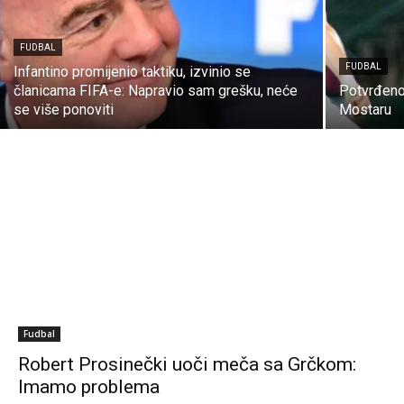
FUDBAL
FUDBAL
Infantino promijenio taktiku, izvinio se
članicama FIFA-e: Napravio sam grešku, neće
Potvrđeno:
se više ponoviti
Mostaru
Fudbal
Robert Prosinečki uoči meča sa Grčkom:
Imamo problema