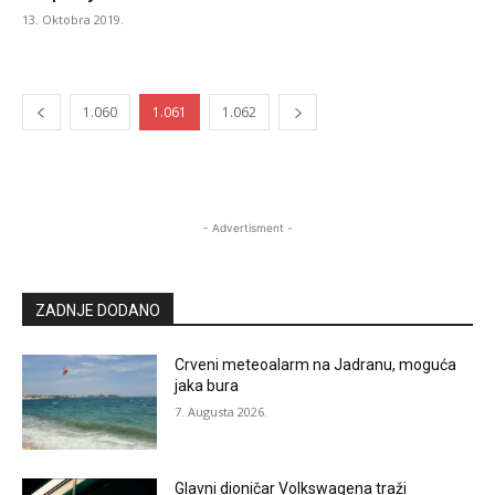
13. Oktobra 2019.
1.060
1.061
1.062
- Advertisment -
ZADNJE DODANO
Crveni meteoalarm na Jadranu, moguća
jaka bura
7. Augusta 2026.
Glavni dioničar Volkswagena traži