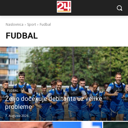
Naslovnica
Sport
Fudbal
FUDBAL
FUDBAL
Željo dočekuje debitanta uz velike
probleme
7. Augusta 2026.