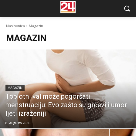
Naslovnica
Magazin
MAGAZIN
MAGAZIN
Toplotni val može pogoršati
menstruaciju: Evo zašto su grčevi i umor
ljeti izraženiji
8. Augusta 2026.