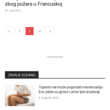
zbog požara u Francuskoj
30. Jula 2026.
2
3
4
- Advertisment -
ZADNJE DODANO
Toplotni val može pogoršati menstruaciju:
Evo zašto su grčevi i umor ljeti izraženiji
8. Augusta 2026.