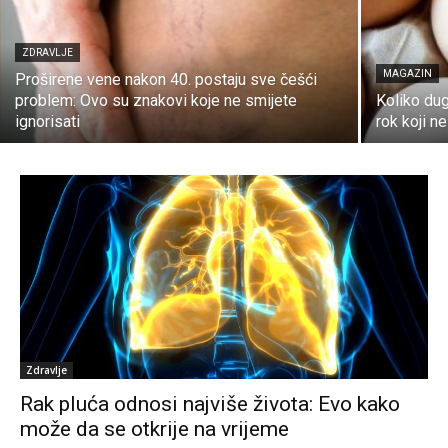
ZDRAVLJE
MAGAZIN
Proširene vene nakon 40. postaju sve češći
problem: Ovo su znakovi koje ne smijete
Koliko dug
ignorisati
rok koji ne
Zdravlje
Rak pluća odnosi najviše života: Evo kako
može da se otkrije na vrijeme