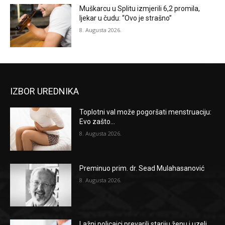
Muškarcu u Splitu izmjerili 6,2 promila,
ljekar u čudu: “Ovo je strašno”
8. Augusta 2026.
IZBOR UREDNIKA
Toplotni val može pogoršati menstruaciju:
Evo zašto...
8. Augusta 2026.
Preminuo prim. dr. Sead Mulahasanović
8. Augusta 2026.
Lažni policajci prevarili stariju ženu i uzeli...