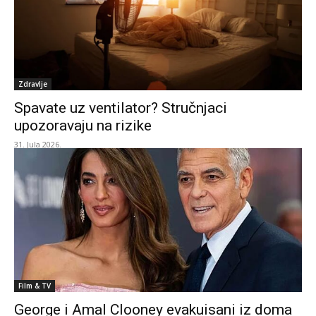
Zdravlje
Spavate uz ventilator? Stručnjaci
upozoravaju na rizike
31. Jula 2026.
Film & TV
George i Amal Clooney evakuisani iz doma