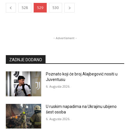
528
529
530
- Advertisment -
ZADNJE DODANO
Poznato koji će broj Alajbegović nositi u
Juventusu
6. Augusta 2026.
U ruskim napadima na Ukrajinu ubijeno
šest osoba
6. Augusta 2026.