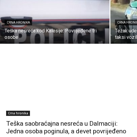
CRNA HRONIKA
CRNA HRONI
Teška nesreća kod Kalesije: Povrijeđene tri
Težak udes
osobe
taksi vozi
Crna hronika
Teška saobraćajna nesreća u Dalmaciji:
Jedna osoba poginula, a devet povrijeđeno