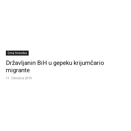
Crna hronika
Državljanin BiH u gepeku krijumčario
migrante
11. Oktobra 2019.