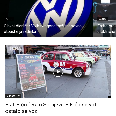
AUTO
AUTO
Glavni dioničar Volkswagena traži masovna
Zašto pro
otpuštanja radnika
električn
24sata TV
Fiat-Fićo fest u Sarajevu – Fićo se voli,
ostalo se vozi