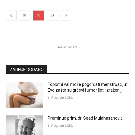
91
92
93
- Advertisment -
ZADNJE DODANO
Toplotni val može pogoršati menstruaciju:
Evo zašto su grčevi i umor ljeti izraženiji
8. Augusta 2026.
Preminuo prim. dr. Sead Mulahasanović
8. Augusta 2026.