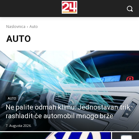
Naslovnica
Auto
AUTO
AUTO
Ne palite odmah klimu: Jednostavan trik
rashladit će automobil mnogo brže
7. Augusta 2026.