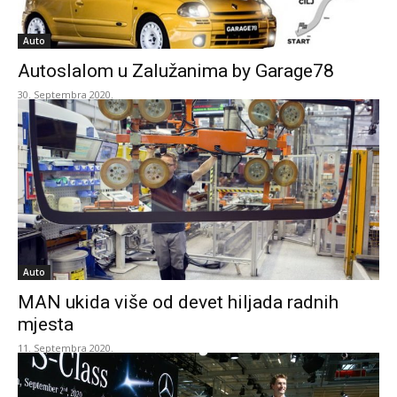
Auto
Autoslalom u Zalužanima by Garage78
30. Septembra 2020.
Auto
MAN ukida više od devet hiljada radnih
mjesta
11. Septembra 2020.