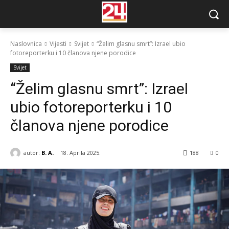
Naslovnica
Vijesti
Svijet
“Želim glasnu smrt”: Izrael ubio
fotoreporterku i 10 članova njene porodice
Svijet
“Želim glasnu smrt”: Izrael
ubio fotoreporterku i 10
članova njene porodice
autor:
B. A.
18. Aprila 2025.
188
0