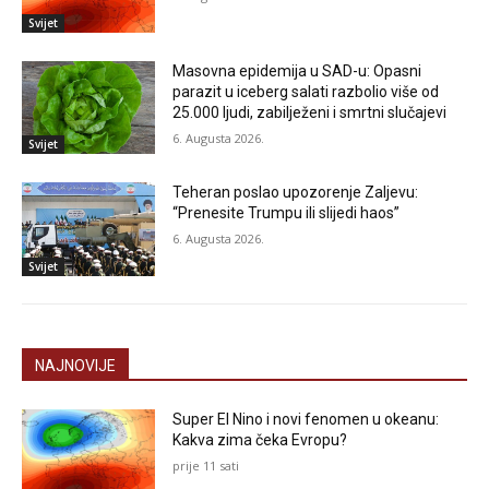
Svijet
Masovna epidemija u SAD-u: Opasni
parazit u iceberg salati razbolio više od
25.000 ljudi, zabilježeni i smrtni slučajevi
6. Augusta 2026.
Svijet
Teheran poslao upozorenje Zaljevu:
“Prenesite Trumpu ili slijedi haos”
6. Augusta 2026.
Svijet
NAJNOVIJE
Super El Nino i novi fenomen u okeanu:
Kakva zima čeka Evropu?
prije 11 sati