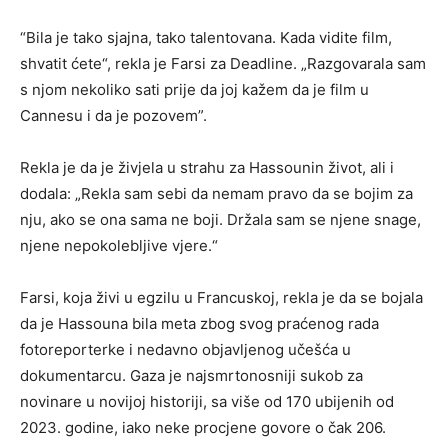
“Bila je tako sjajna, tako talentovana. Kada vidite film,
shvatit ćete“, rekla je Farsi za Deadline. „Razgovarala sam
s njom nekoliko sati prije da joj kažem da je film u
Cannesu i da je pozovem”.
Rekla je da je živjela u strahu za Hassounin život, ali i
dodala: „Rekla sam sebi da nemam pravo da se bojim za
nju, ako se ona sama ne boji. Držala sam se njene snage,
njene nepokolebljive vjere.“
Farsi, koja živi u egzilu u Francuskoj, rekla je da se bojala
da je Hassouna bila meta zbog svog praćenog rada
fotoreporterke i nedavno objavljenog učešća u
dokumentarcu. Gaza je najsmrtonosniji sukob za
novinare u novijoj historiji, sa više od 170 ubijenih od
2023. godine, iako neke procjene govore o čak 206.