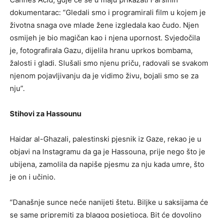
dokumentarac: “Gledali smo i programirali film u kojem je
životna snaga ove mlade žene izgledala kao čudo. Njen
osmijeh je bio magičan kao i njena upornost. Svjedočila
je, fotografirala Gazu, dijelila hranu uprkos bombama,
žalosti i gladi. Slušali smo njenu priču, radovali se svakom
njenom pojavljivanju da je vidimo živu, bojali smo se za
nju”.
Stihovi za Hassounu
Haidar al-Ghazali, palestinski pjesnik iz Gaze, rekao je u
objavi na Instagramu da ga je Hassouna, prije nego što je
ubijena, zamolila da napiše pjesmu za nju kada umre, što
je on i učinio.
“Današnje sunce neće nanijeti štetu. Biljke u saksijama će
se same pripremiti za blagog posjetioca. Bit će dovoljno