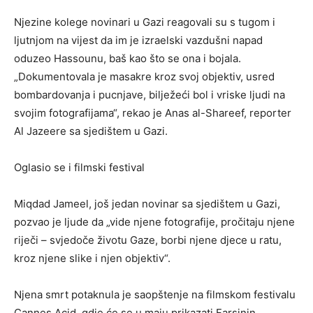
Njezine kolege novinari u Gazi reagovali su s tugom i
ljutnjom na vijest da im je izraelski vazdušni napad
oduzeo Hassounu, baš kao što se ona i bojala.
„Dokumentovala je masakre kroz svoj objektiv, usred
bombardovanja i pucnjave, bilježeći bol i vriske ljudi na
svojim fotografijama“, rekao je Anas al-Shareef, reporter
Al Jazeere sa sjedištem u Gazi.
Oglasio se i filmski festival
Miqdad Jameel, još jedan novinar sa sjedištem u Gazi,
pozvao je ljude da „vide njene fotografije, pročitaju njene
riječi – svjedoče životu Gaze, borbi njene djece u ratu,
kroz njene slike i njen objektiv“.
Njena smrt potaknula je saopštenje na filmskom festivalu
Cannes Acid, gdje će se u maju prikazati Farsinin