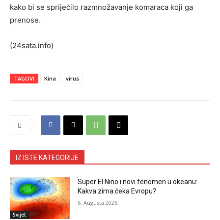
kako bi se spriječilo razmnožavanje komaraca koji ga
prenose.
(24sata.info)
TAGOVI
Kina
virus
IZ ISTE KATEGORIJE
Super El Nino i novi fenomen u okeanu:
Kakva zima čeka Evropu?
6. Augusta 2026.
Svijet