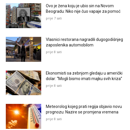
Ovo je žena koju je ubio sin na Novom
Beogradu: Niko nije čuo vapaje za pomoć
prije 7 sati
Vlasnici restorana nagradili dugogodišnjeg
zaposlenika automobilom
prije 8 sati
Ekonomisti sa zebnjom gledaju u američki
dolar: “Mogli bismo imati majku svih kriza”
prije 8 sati
Meteorolog kojeg prati regija objavio novu
prognozu: Nazire se promjena vremena
prije 8 sati