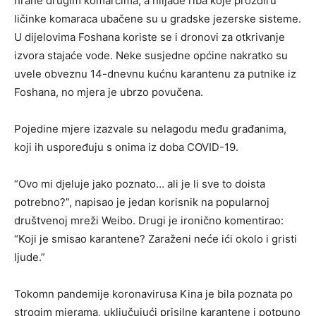
hrane drugim komarcima, a hiljade riba koje proždiru
ličinke komaraca ubačene su u gradske jezerske sisteme.
U dijelovima Foshana koriste se i dronovi za otkrivanje
izvora stajaće vode. Neke susjedne općine nakratko su
uvele obveznu 14-dnevnu kućnu karantenu za putnike iz
Foshana, no mjera je ubrzo povučena.
Pojedine mjere izazvale su nelagodu među građanima,
koji ih uspoređuju s onima iz doba COVID-19.
“Ovo mi djeluje jako poznato… ali je li sve to doista
potrebno?”, napisao je jedan korisnik na popularnoj
društvenoj mreži Weibo. Drugi je ironično komentirao:
“Koji je smisao karantene? Zaraženi neće ići okolo i gristi
ljude.”
Tokomn pandemije koronavirusa Kina je bila poznata po
strogim mjerama, uključujući prisilne karantene i potpuno