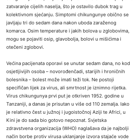
zatvaranje cijelih naselja, što je ostavilo dubok trag u
kolektivnom sjećanju. Simptomi chikungunye obično se
javljaju tri do sedam dana nakon uboda zaraženog
komarca. Osim temperature i jakih bolova u zglobovima,
mogu se pojaviti osip, glavobolja, bolovi u mišićima i
otečeni zglobovi.
Većina pacijenata oporavi se unutar sedam dana, no kod
osjetljivijih osoba – novorođenčadi, starijih i hroničnih
bolesnika – bolest može imati teži tok. Ne postoji
specifičan lijek za virus, ali smrtnost je iznimno rijetka.
Virus chikungunya prvi put je otkriven 1952. godine u
Tanzaniji, a danas je prisutan u više od 110 zemalja. Iako
je relativno čest u južnoj i jugoistočnoj Aziji te Africi, u
Kini je do sada bio gotovo nepoznat. Svjetska
zdravstvena organizacija (WHO) naglašava da je najbolji
način borbe protiv virusa uklanjanje izvora stajaće vode