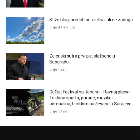
Stiže blagi predah od vrelina, ali ne zadugo
prije 43 minute
Zelenski sutra prvi put službeno u
Beogradu
prije 1 sat
GoOut Festival na Jahorini i Ravnoj planini:
Tri dana sporta, prirode, muzike i
adrenalina, biciklom na ćevape u Sarajevo
prije 13 sati