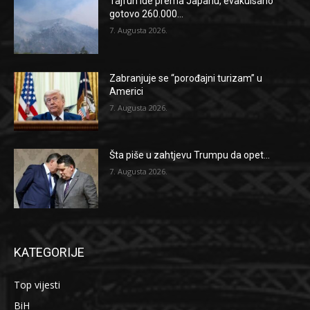
Tajfun ide prema Japanu, evakuisano
gotovo 260.000...
7. Augusta 2026.
Zabranjuje se “porođajni turizam” u
Americi
7. Augusta 2026.
Šta piše u zahtjevu Trumpu da opet...
7. Augusta 2026.
KATEGORIJE
Top vijesti
BiH