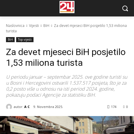
Naslovnica
Vijesti
BiH
Za devet mjeseci BiH posjetilo 1,53 miliona
turista
BiH
Top vijesti
Za devet mjeseci BiH posjetilo
1,53 miliona turista
U periodu januar – septembar 2025. ove godine turisti su
u Bosni i Hercegovini ostvarili 1.537.517 posjeta, što je za
0,2 posto više u odnosu na isti period 2024. godine,
pokazuju podaci Agencije za statistiku BiH.
autor:
A C
9. Novembra 2025.
174
0