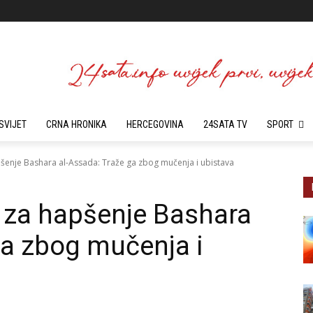
SVIJET
CRNA HRONIKA
HERCEGOVINA
24SATA TV
SPORT
hapšenje Bashara al-Assada: Traže ga zbog mučenja i ubistava
og za hapšenje Bashara
ga zbog mučenja i