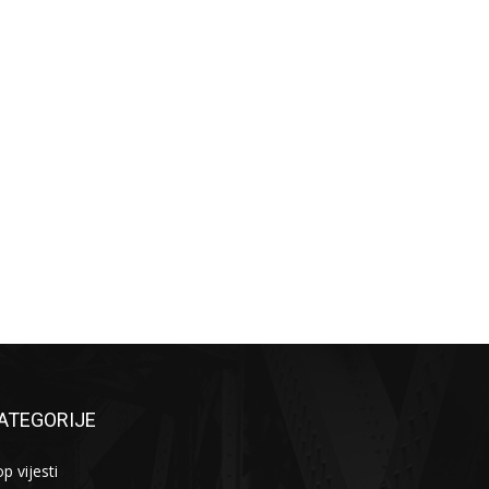
ATEGORIJE
p vijesti