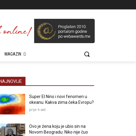
MAGAZIN
NAJNOVIJE
Super El Nino i novi fenomen u
okeanu: Kakva zima čeka Evropu?
prije 6 sati
Ovo je žena koju je ubio sin na
Novom Beogradu: Niko nije čuo