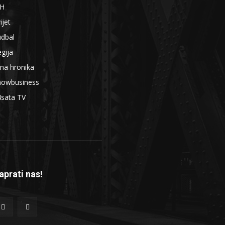
iH
ijet
udbal
gija
na hronika
howbusiness
4sata TV
aprati nas!