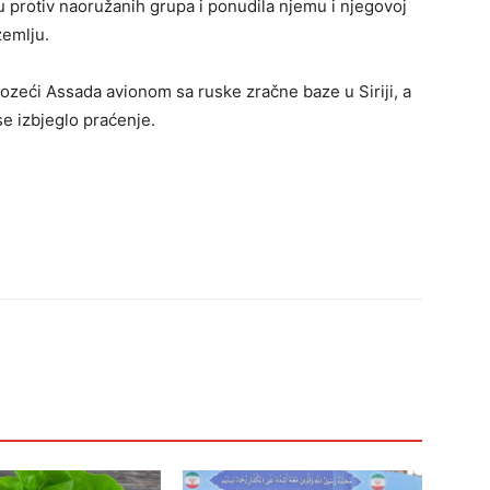
bu protiv naoružanih grupa i ponudila njemu i njegovoj
zemlju.
evozeći Assada avionom sa ruske zračne baze u Siriji, a
se izbjeglo praćenje.