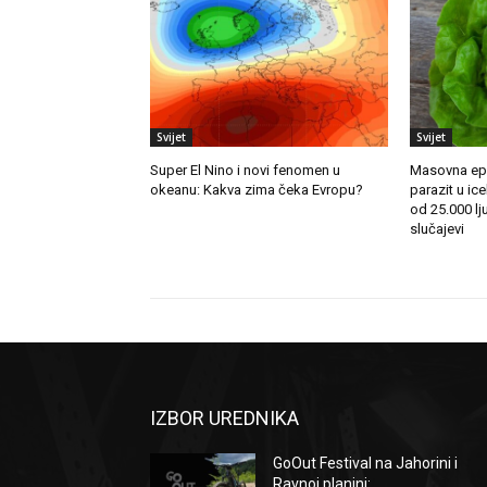
Svijet
Svijet
Super El Nino i novi fenomen u
Masovna epi
okeanu: Kakva zima čeka Evropu?
parazit u ice
od 25.000 lju
slučajevi
IZBOR UREDNIKA
GoOut Festival na Jahorini i
Ravnoj planini:...