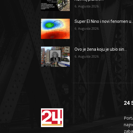
6. Augusta 2026.
Super El Nino i novi fenomen u..
6. Augusta 2026.
Ovo je žena koju je ubio sin...
6. Augusta 2026.
24 
Port
najno
zaba