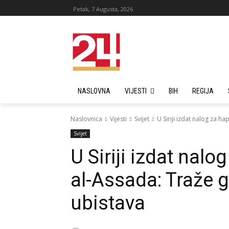
Petak, 7 Augusta, 2026
NASLOVNA
VIJESTI
BIH
REGIJA
Naslovnica
Vijesti
Svijet
U Siriji izdat nalog za 
Svijet
U Siriji izdat nal
al-Assada: Traže 
ubistava