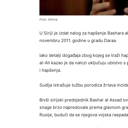
Foto: Arhiva
U Siriji je izdat nalog za hapšenje Bashara 
novembru 2011. godine u gradu Daraa.
Iako detalji događaja zbog kojeg se traži ha
al-Ali kazao je da nalozi uključuju ubistvo 
i hapšenja.
Sudija istražuje tužbu porodica žrtava inci
Bivši sirijski predsjednik Bashar al Assad s
snage brzo napredovale prema glavnom gra
Rusije, budući da se njegova vojska raspadala