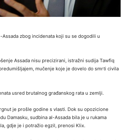
al-Assada zbog incidenata koji su se dogodili u
pšenje Assada nisu precizirani, istražni sudija Tawfiq
s predumišljajem, mučenje koje je dovelo do smrti civila
denata usred brutalnog građanskog rata u zemlji.
vrgnut je prošle godine s vlasti. Dok su opozicione
du Damasku, sudbina al-Assada bila je u rukama
, gdje je i potražio egzil, prenosi Klix.