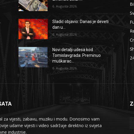
B
6. Augusta 2026.
Sv
F
.
Sladić objavio: Danas je deveti
dan u...
Re
6. Augusta 2026.
Cr
S
Novi detalji udesa kod
Tomislavgrada: Preminuo
2
muškarac...
6. Augusta 2026.
SATA
Z
al za vijesti, zabavu, muziku i modu. Donosimo vam
vije udarne vijesti i video sadržaje direktno iz svijeta
vne industrije.