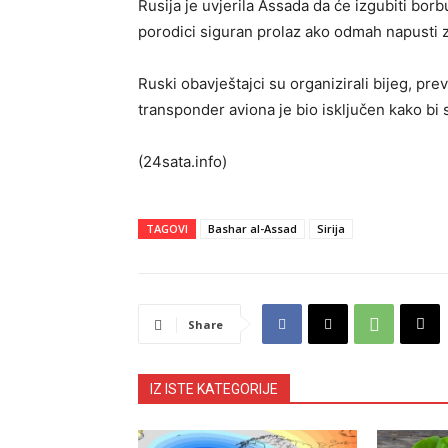
Rusija je uvjerila Assada da će izgubiti bor
porodici siguran prolaz ako odmah napusti 
Ruski obavještajci su organizirali bijeg, pr
transponder aviona je bio isključen kako bi 
(24sata.info)
TAGOVI
Bashar al-Assad
Sirija
Share
IZ ISTE KATEGORIJE