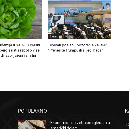
Svijet
demija u SAD-u: Opasni
Teheran poslao upozorenje Zaljevu:
berg salati razbolio više
“Prenesite Trumpu ili slijedi haos”
di, zabilježeni i smrtni
POPULARNO
K
Ekonomisti sa zebnjom gledaju u
To
američki dolar:...