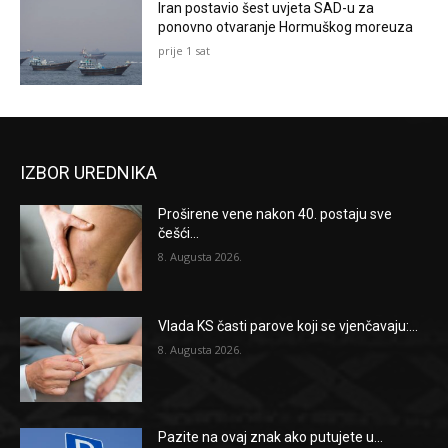
Iran postavio šest uvjeta SAD-u za
ponovno otvaranje Hormuškog moreuza
prije 1 sat
IZBOR UREDNIKA
Proširene vene nakon 40. postaju sve
češći...
8. Augusta 2026.
Vlada KS časti parove koji se vjenčavaju:...
8. Augusta 2026.
Pazite na ovaj znak ako putujete u...