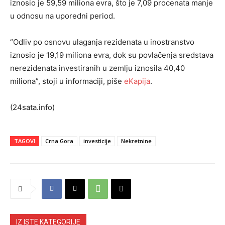
iznosio je 59,59 miliona evra, što je 7,09 procenata manje
u odnosu na uporedni period.
“Odliv po osnovu ulaganja rezidenata u inostranstvo
iznosio je 19,19 miliona evra, dok su povlačenja sredstava
nerezidenata investiranih u zemlju iznosila 40,40
miliona”, stoji u informaciji, piše
eKapija
.
(24sata.info)
TAGOVI
Crna Gora
investicije
Nekretnine
IZ ISTE KATEGORIJE