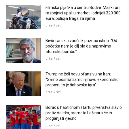
Filmska pljačka u centru Budve: Maskirani
razbojnici upali u market i odnijeli 320.000
eura, policija traga za njima
prije 7 sati
Bivši iranski zvančnik priznao istinu: “Od
početka nam je cilj bio da napravimo
atomsku bombu”
prije 7 sati
Trump ne želi novu ofanzivu na Iran:
“Samo posmatramo njihovu ekonomsku
propast, to je šahovska igra”
prije 7 sati
Borac u haotičnom startu prvenstva slavio
protiv Veleža, sramota Lešinara će ih
proganjati vječno
prije 7 sati