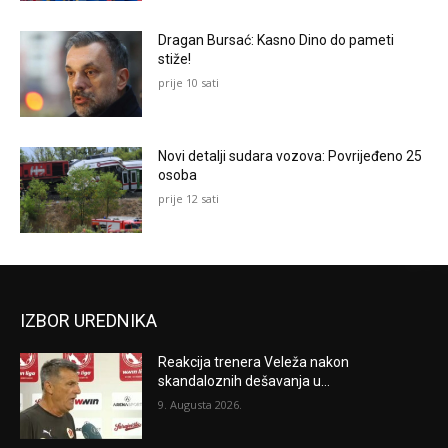
Dragan Bursać: Kasno Dino do pameti
stiže!
prije 10 sati
Novi detalji sudara vozova: Povrijeđeno 25
osoba
prije 12 sati
IZBOR UREDNIKA
Reakcija trenera Veleža nakon
skandaloznih dešavanja u...
9. Augusta 2026.