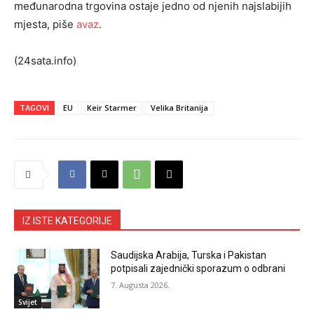
međunarodna trgovina ostaje jedno od njenih najslabijih
mjesta, piše
avaz
.
(24sata.info)
TAGOVI
EU
Keir Starmer
Velika Britanija
IZ ISTE KATEGORIJE
Saudijska Arabija, Turska i Pakistan
potpisali zajednički sporazum o odbrani
7. Augusta 2026.
Svijet