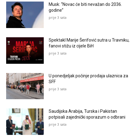
Musk: “Novac će biti nevažan do 2036.
godine”
prije 3 sata
Spektakl Marije Šerifović sutra u Travniku,
fanovi stižu iz cijele BiH
prije 3 sata
U ponedjeljak počinje prodaja ulaznica za
SFF
prije 3 sata
Saudijska Arabija, Turska i Pakistan
potpisali zajednički sporazum o odbrani
prije 3 sata