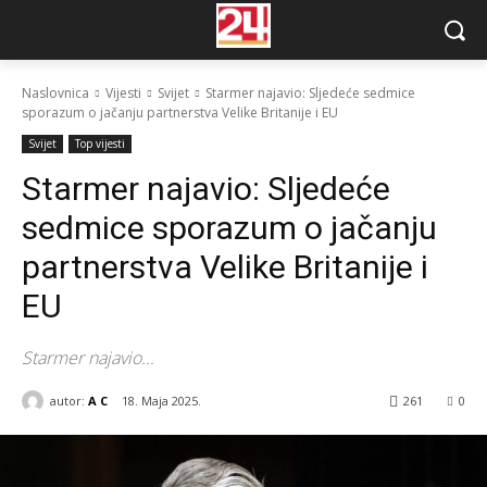
Naslovnica
Vijesti
Svijet
Starmer najavio: Sljedeće sedmice
sporazum o jačanju partnerstva Velike Britanije i EU
Svijet
Top vijesti
Starmer najavio: Sljedeće
sedmice sporazum o jačanju
partnerstva Velike Britanije i
EU
Starmer najavio...
autor:
A C
18. Maja 2025.
261
0