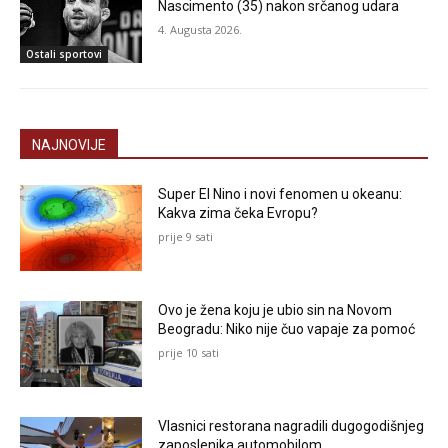
Nascimento (35) nakon srčanog udara
4. Augusta 2026.
Ostali sportovi
NAJNOVIJE
Super El Nino i novi fenomen u okeanu:
Kakva zima čeka Evropu?
prije 9 sati
Ovo je žena koju je ubio sin na Novom
Beogradu: Niko nije čuo vapaje za pomoć
prije 10 sati
Vlasnici restorana nagradili dugogodišnjeg
zaposlenika automobilom