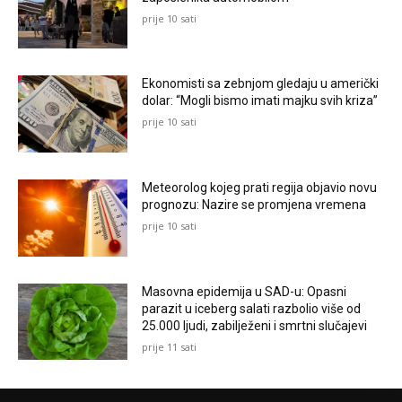
prije 10 sati
Ekonomisti sa zebnjom gledaju u američki
dolar: “Mogli bismo imati majku svih kriza”
prije 10 sati
Meteorolog kojeg prati regija objavio novu
prognozu: Nazire se promjena vremena
prije 10 sati
Masovna epidemija u SAD-u: Opasni
parazit u iceberg salati razbolio više od
25.000 ljudi, zabilježeni i smrtni slučajevi
prije 11 sati