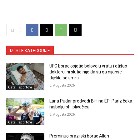
IZ ISTE KATEGORIJE
UFC borac osjetio bolove u vratu i otišao
doktoru, ni slutio nije da su ga nijanse
dijelile od smrti
6. Augusta 2026.
Ostali sportovi
Lana Pudar predvodi BiH na EP: Pariz čeka
najbolju bh. plivačicu
5. Augusta 2026.
Ostali sportovi
Preminuo brazilski borac Allan