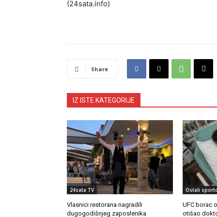
(24sata.info)
Share
IZ ISTE KATEGORIJE
24sata TV
Ostali sport
Vlasnici restorana nagradili
UFC borac os
dugogodišnjeg zaposlenika
otišao doktor