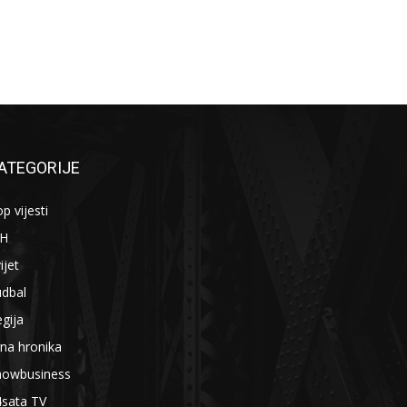
ATEGORIJE
p vijesti
iH
ijet
udbal
gija
na hronika
howbusiness
4sata TV