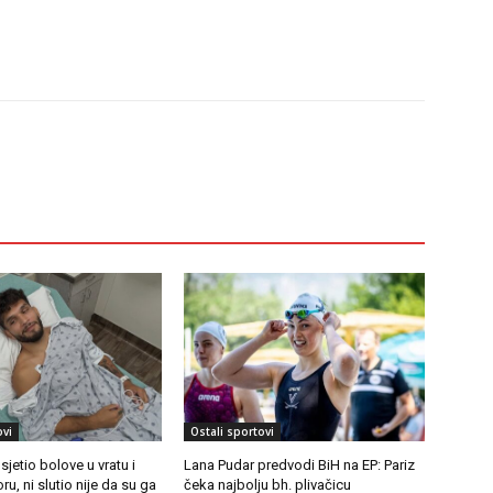
ovi
Ostali sportovi
jetio bolove u vratu i
Lana Pudar predvodi BiH na EP: Pariz
u, ni slutio nije da su ga
čeka najbolju bh. plivačicu