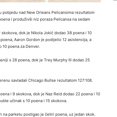
ivu pobjedu nad New Orleans Pelicansima rezultatom
poena i produživši niz poraza Pelicansa na sedam
12 skokova, dok je Nikola Jokić dodao 38 poena i 10
 poena, Aaron Gordon je podijelio 12 asistencija, a
po 10 poena za Denver.
asniji s 28 poena, dok je Trey Murphy III dodao 25
enu savladali Chicago Bullse rezultatom 127:108.
ena i 9 skokova, dok je Naz Reid dodao 22 poena i 10
uble učinak s 10 poena i 15 skokova.
na parketu postigao je četiri poena, uz jedan skok.