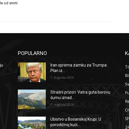
ile od smrti
POPULARNO
K
ju
Iran sprema zamku za Trumpa:
To
Plan iz...
B
7. Augusta 2026.
Sv
F
:
Strašni prizori: Vatra guta borovu
šumu iznad...
Re
7. Augusta 2026.
Cr
S
Ubistvo u Bosanskoj Krupi: U
porodičnoj kući...
2