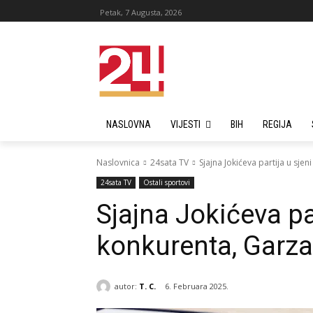
Petak, 7 Augusta, 2026
NASLOVNA
VIJESTI
BIH
REGIJA
Naslovnica
24sata TV
Sjajna Jokićeva partija u sje
24sata TV
Ostali sportovi
Sjajna Jokićeva pa
konkurenta, Garza
autor:
T. C.
6. Februara 2025.