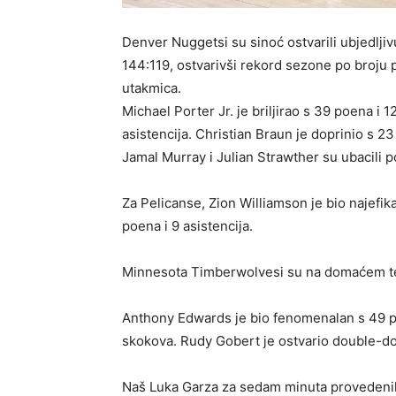
Denver Nuggetsi su sinoć ostvarili ubjedlj
144:119, ostvarivši rekord sezone po broju 
utakmica.
Michael Porter Jr. je briljirao s 39 poena i 
asistencija. Christian Braun je doprinio s 23
Jamal Murray i Julian Strawther su ubacili 
Za Pelicanse, Zion Williamson je bio najefik
poena i 9 asistencija.
Minnesota Timberwolvesi su na domaćem ter
Anthony Edwards je bio fenomenalan s 49 po
skokova. Rudy Gobert je ostvario double-do
Naš Luka Garza za sedam minuta provedenih 