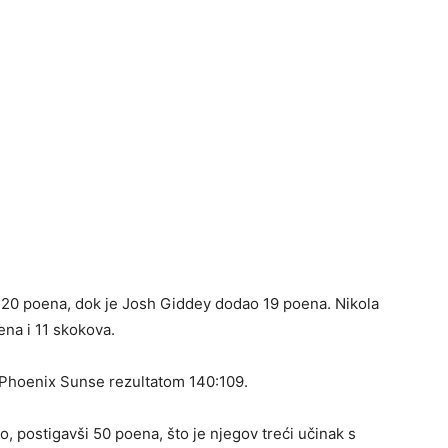
 s 20 poena, dok je Josh Giddey dodao 19 poena. Nikola
ena i 11 skokova.
 Phoenix Sunse rezultatom 140:109.
, postigavši 50 poena, što je njegov treći učinak s