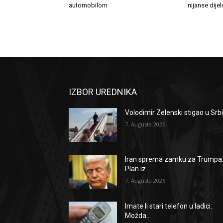
automobilom
nijanse dijel
IZBOR UREDNIKA
Volodimir Zelenski stigao u Srbi
7. Augusta 2026.
Iran sprema zamku za Trumpa
Plan iz...
7. Augusta 2026.
Imate li stari telefon u ladici:
Možda...