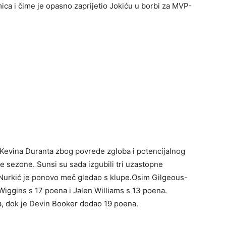
ca i čime je opasno zaprijetio Jokiću u borbi za MVP-
 Kevina Duranta zbog povrede zgloba i potencijalnog
ve sezone. Sunsi su sada izgubili tri uzastopne
uf Nurkić je ponovo meč gledao s klupe.Osim Gilgeous-
Wiggins s 17 poena i Jalen Williams s 13 poena.
a, dok je Devin Booker dodao 19 poena.