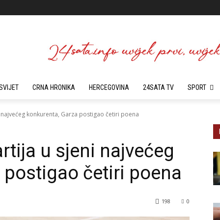
SVIJET
CRNA HRONIKA
HERCEGOVINA
24SATA TV
SPORT
ni najvećeg konkurenta, Garza postigao četiri poena
rtija u sjeni najvećeg
 postigao četiri poena
198
0