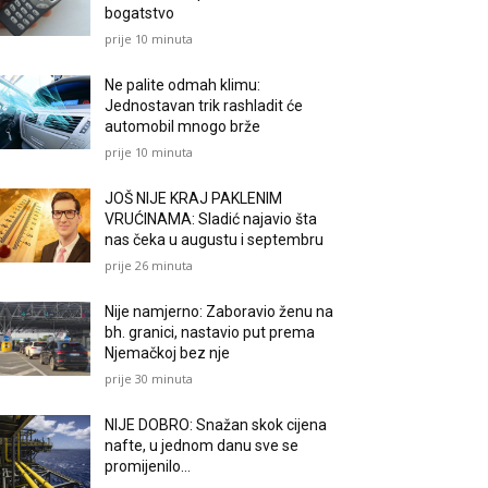
bogatstvo
prije 10 minuta
Ne palite odmah klimu:
Jednostavan trik rashladit će
automobil mnogo brže
prije 10 minuta
JOŠ NIJE KRAJ PAKLENIM
VRUĆINAMA: Sladić najavio šta
nas čeka u augustu i septembru
prije 26 minuta
Nije namjerno: Zaboravio ženu na
bh. granici, nastavio put prema
Njemačkoj bez nje
prije 30 minuta
NIJE DOBRO: Snažan skok cijena
nafte, u jednom danu sve se
promijenilo…