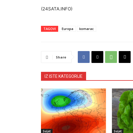
(24SATA.INFO)
TAGOVI
Europa
komarac
Share
IZ ISTE KATEGORIJE
Svijet
Svijet