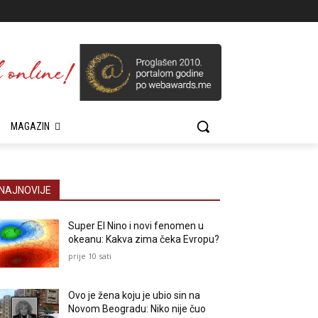
MAGAZIN
NAJNOVIJE
Super El Nino i novi fenomen u
okeanu: Kakva zima čeka Evropu?
prije 10 sati
Ovo je žena koju je ubio sin na
Novom Beogradu: Niko nije čuo