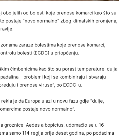
j oboljelih od bolesti koje prenose komarci kao što su
što postaje “novo normalno” zbog klimatskih promjena,
ravlje.
sezonama zaraze bolestima koje prenose komarci,
kontrolu bolesti (ECDC) u priopćenju.
škim čimbenicima kao što su porast temperature, dulja
h padalina – problemi koji se kombiniraju i stvaraju
preduju i prenose viruse”, po ECDC-u.
ekla je da Europa ulazi u novu fazu gdje “dulje,
i komarcima postaje novo normalno”.
ja groznice, Aedes albopictus, udomaćio se u 16
rema samo 114 regija prije deset godina, po podacima