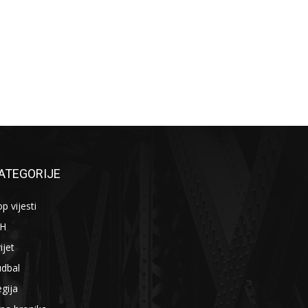
ATEGORIJE
p vijesti
iH
ijet
udbal
gija