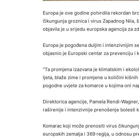
Europa je ove godine potvrdila rekordan bro
čikungunja groznica i virus Zapadnog Nila, 
objavila je u srijedu europska agencija za zd
Europa je pogođena duljim i intenzivnijim 
objasnio je Europski centar za prevenciju i 
“Ta promjena izazvana je klimatskim i ekolo
ljeta, blaže zime i promjene u količini kišni
pogodne uvjete za komarce u kojima oni na
Direktorica agencije, Pamela Rendi-Wagner, r
raširenije i intenzivnije prenošenje bolest
Komarac koji može prenositi virus čikungun
europskih zemalja i 369 regija, u odnosu p