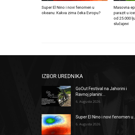
Super El Nino i novi fenomen u
Masovna epi
okeanu: Kakva zima čeka Evropu?
parazit u ice
od 25.000 lju
slučajevi
IZBOR UREDNIKA
GoOut Festival na Jahorini i
Ravnoj planini:...
6. Augusta 2026.
Super El Nino i novi fenomen u..
6. Augusta 2026.