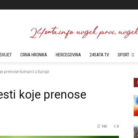
SVIJET
CRNA HRONIKA
HERCEGOVINA
24SATA TV
SPORT
oje prenose komarci u Europi
esti koje prenose
169
0