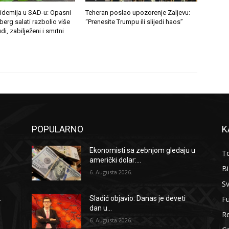
demija u SAD-u: Opasni
Teheran poslao upozorenje Zaljevu:
berg salati razbolio više
“Prenesite Trumpu ili slijedi haos”
di, zabilježeni i smrtni
POPULARNO
K
Ekonomisti sa zebnjom gledaju u
To
američki dolar:...
B
6. Augusta 2026.
Sv
F
.
Sladić objavio: Danas je deveti
dan u...
Re
6. Augusta 2026.