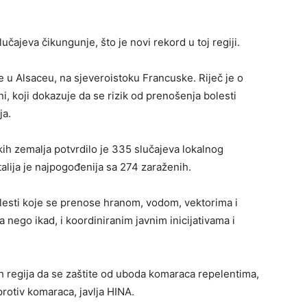
čajeva čikungunje, što je novi rekord u toj regiji.
e u Alsaceu, na sjeveroistoku Francuske. Riječ je o
i, koji dokazuje da se rizik od prenošenja bolesti
ja.
kih zemalja potvrdilo je 335 slučajeva lokalnog
talija je najpogođenija sa 274 zaraženih.
lesti koje se prenose hranom, vodom, vektorima i
a nego ikad, i koordiniranim javnim inicijativama i
 regija da se zaštite od uboda komaraca repelentima,
rotiv komaraca, javlja HINA.