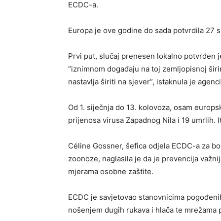
ECDC-a.
Europa je ove godine do sada potvrdila 27 slu
Prvi put, slučaj prenesen lokalno potvrđen j
“iznimnom događaju na toj zemljopisnoj širin
nastavlja širiti na sjever”, istaknula je agenci
Od 1. siječnja do 13. kolovoza, osam europs
prijenosa virusa Zapadnog Nila i 19 umrlih. I
Céline Gossner, šefica odjela ECDC-a za bo
zoonoze, naglasila je da je prevencija važnij
mjerama osobne zaštite.
ECDC je savjetovao stanovnicima pogođenih
nošenjem dugih rukava i hlača te mrežama p