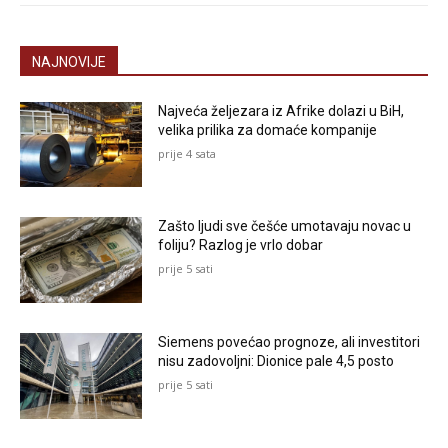
NAJNOVIJE
Najveća željezara iz Afrike dolazi u BiH,
velika prilika za domaće kompanije
prije 4 sata
Zašto ljudi sve češće umotavaju novac u
foliju? Razlog je vrlo dobar
prije 5 sati
Siemens povećao prognoze, ali investitori
nisu zadovoljni: Dionice pale 4,5 posto
prije 5 sati