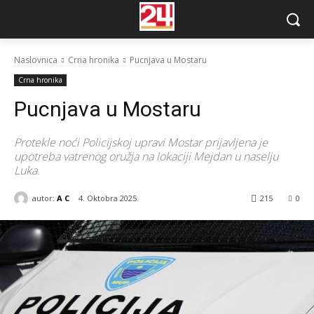
Naslovnica
Crna hronika
Pucnjava u Mostaru
Crna hronika
Pucnjava u Mostaru
Protekle noći Policijskoj upravi Mostar prijavljena je
upotreba vatrenog oružja na lokaciji Mejdan u naselju
Luka.
autor:
A C
4. Oktobra 2025.
215
0