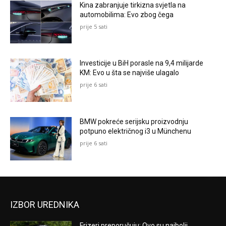
Kina zabranjuje tirkizna svjetla na
automobilima: Evo zbog čega
prije 5 sati
Investicije u BiH porasle na 9,4 milijarde
KM: Evo u šta se najviše ulagalo
prije 6 sati
BMW pokreće serijsku proizvodnju
potpuno električnog i3 u Münchenu
prije 6 sati
IZBOR UREDNIKA
Frizeri preporučuju: Ovo su najbolji