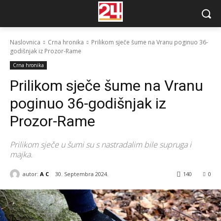
Naslovnica
Crna hronika
Prilikom sječe šume na Vranu poginuo 36-
godišnjak iz Prozor-Rame
Crna hronika
Prilikom sječe šume na Vranu
poginuo 36-godišnjak iz
Prozor-Rame
Prilikom sječe u šumi su s nastradalim bile supruga i
majka.
autor:
A C
30. Septembra 2024.
140
0