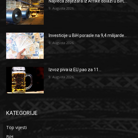
Najveća željezara iz Afrike dolazi u BiH,...
9. Augusta 2026.
Investicije u BiH porasle na 9,4 milijarde...
9. Augusta 2026.
Izvoz piva iz EU pao za 11...
9. Augusta 2026.
KATEGORIJE
Top vijesti
BiH