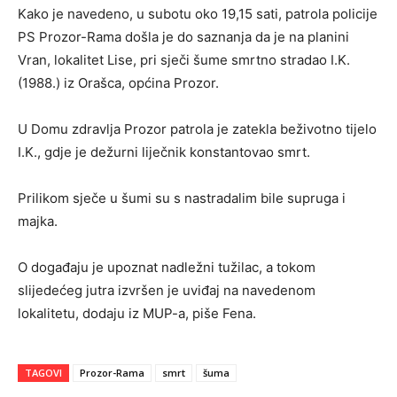
Kako je navedeno, u subotu oko 19,15 sati, patrola policije
PS Prozor-Rama došla je do saznanja da je na planini
Vran, lokalitet Lise, pri sječi šume smrtno stradao I.K.
(1988.) iz Orašca, općina Prozor.
U Domu zdravlja Prozor patrola je zatekla beživotno tijelo
I.K., gdje je dežurni liječnik konstantovao smrt.
Prilikom sječe u šumi su s nastradalim bile supruga i
majka.
O događaju je upoznat nadležni tužilac, a tokom
slijedećeg jutra izvršen je uviđaj na navedenom
lokalitetu, dodaju iz MUP-a, piše Fena.
TAGOVI
Prozor-Rama
smrt
šuma