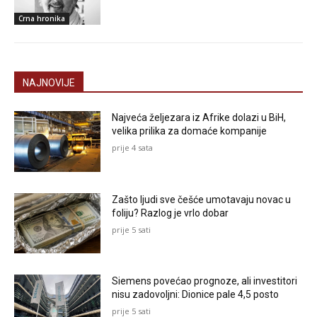
Crna hronika
NAJNOVIJE
Najveća željezara iz Afrike dolazi u BiH,
velika prilika za domaće kompanije
prije 4 sata
Zašto ljudi sve češće umotavaju novac u
foliju? Razlog je vrlo dobar
prije 5 sati
Siemens povećao prognoze, ali investitori
nisu zadovoljni: Dionice pale 4,5 posto
prije 5 sati