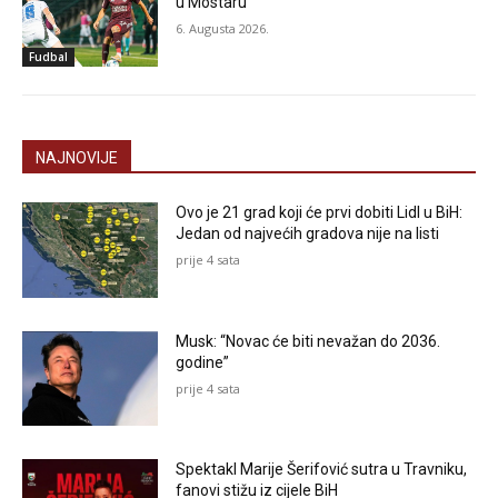
u Mostaru
6. Augusta 2026.
Fudbal
NAJNOVIJE
Ovo je 21 grad koji će prvi dobiti Lidl u BiH:
Jedan od najvećih gradova nije na listi
prije 4 sata
Musk: “Novac će biti nevažan do 2036.
godine”
prije 4 sata
Spektakl Marije Šerifović sutra u Travniku,
fanovi stižu iz cijele BiH