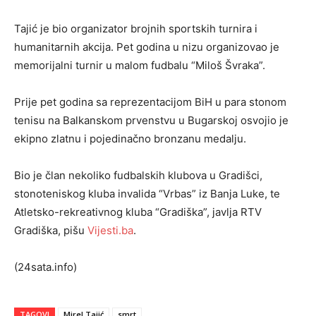
Tajić je bio organizator brojnih sportskih turnira i
humanitarnih akcija. Pet godina u nizu organizovao je
memorijalni turnir u malom fudbalu “Miloš Švraka”.
Prije pet godina sa reprezentacijom BiH u para stonom
tenisu na Balkanskom prvenstvu u Bugarskoj osvojio je
ekipno zlatnu i pojedinačno bronzanu medalju.
Bio je član nekoliko fudbalskih klubova u Gradišci,
stonoteniskog kluba invalida “Vrbas” iz Banja Luke, te
Atletsko-rekreativnog kluba “Gradiška”, javlja RTV
Gradiška, pišu
Vijesti.ba
.
(24sata.info)
TAGOVI
Mirel Tajić
smrt