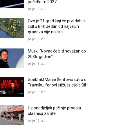
početkom 2027.
prije 12 sati
Ovo je 21 grad koji će prvi dobiti
Lidl u BiH: Jedan od najvećih
gradova nije na listi
prije 13 sati
Musk: “Novac će biti nevažan do
2036. godine”
prije 13 sati
Spektakl Marije Šerifović sutra u
Travniku, fanovi stižu iz cijele BiH
prije 13 sati
U ponedjeljak počinje prodaja
ulaznica za SFF
prije 13 sati