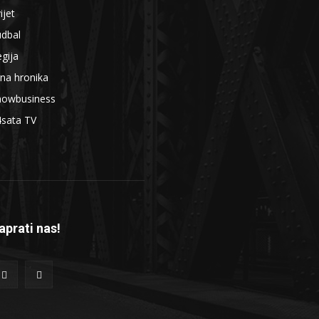
ijet
udbal
gija
na hronika
howbusiness
4sata TV
aprati nas!