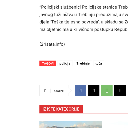
“Policijski službenici Policijske stanice T
javnog tužilaštva u Trebinju preduzimaju sv
djela ‘Teška tjelesna povreda’, u skladu sa 
maloljetnicima u krivičnom postupku Republi
(24sata.info)
TAGOVI
policija
Trebinje
tuča
Share
IZ ISTE KATEGORIJE