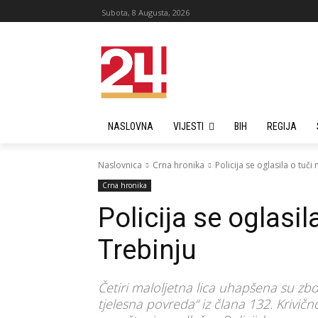
Subota, 8 Augusta, 2026
NASLOVNA
VIJESTI
BIH
REGIJA
Naslovnica
Crna hronika
Policija se oglasila o tuči
Crna hronika
Policija se oglasil
Trebinju
Četiri maloljetna lica uhapšena su zbo
tjelesna povreda“ iz člana 132. Krivi