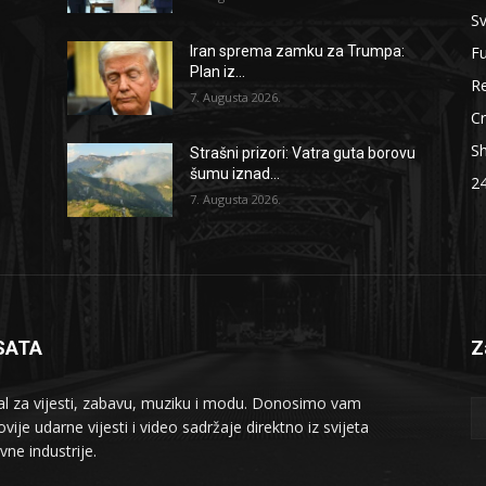
Sv
F
o
Iran sprema zamku za Trumpa:
Plan iz...
Re
7. Augusta 2026.
Cr
S
Strašni prizori: Vatra guta borovu
šumu iznad...
2
7. Augusta 2026.
SATA
Z
al za vijesti, zabavu, muziku i modu. Donosimo vam
vije udarne vijesti i video sadržaje direktno iz svijeta
vne industrije.