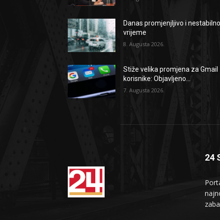
Danas promjenjljivo i nestabiln
vrijeme
8. Augusta 2026.
Stiže velika promjena za Gmail
korisnike: Objavljeno...
7. Augusta 2026.
24 
Port
najno
zaba