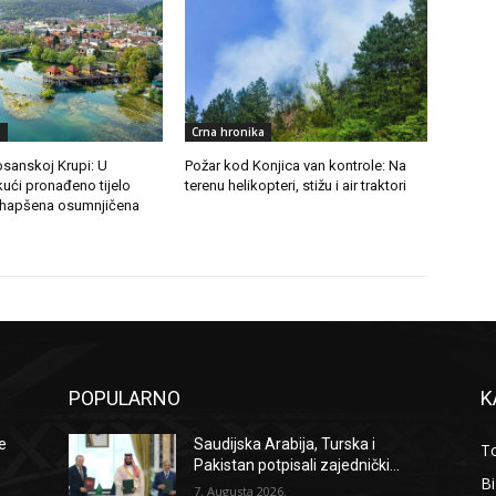
a
Crna hronika
osanskoj Krupi: U
Požar kod Konjica van kontrole: Na
ući pronađeno tijelo
terenu helikopteri, stižu i air traktori
uhapšena osumnjičena
POPULARNO
K
de
Saudijska Arabija, Turska i
To
Pakistan potpisali zajednički...
B
7. Augusta 2026.