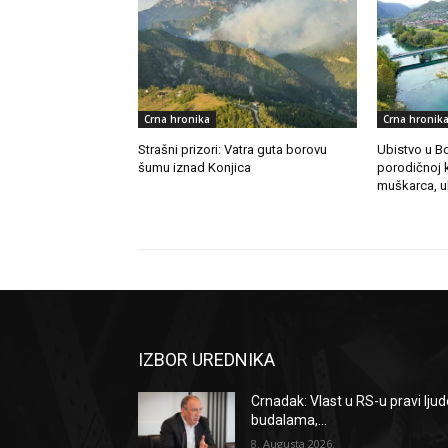
Crna hronika
Crna hronik
Strašni prizori: Vatra guta borovu
Ubistvo u B
šumu iznad Konjica
porodičnoj k
muškarca, 
IZBOR UREDNIKA
Crnadak: Vlast u RS-u pravi lju
budalama,...
8. Augusta 2026.