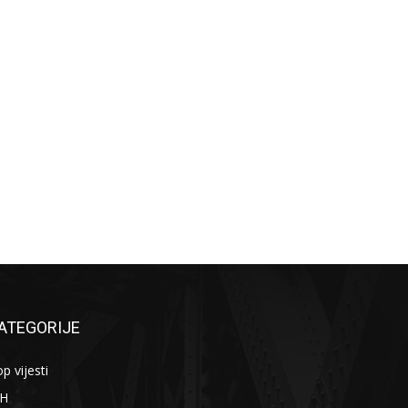
ATEGORIJE
p vijesti
iH