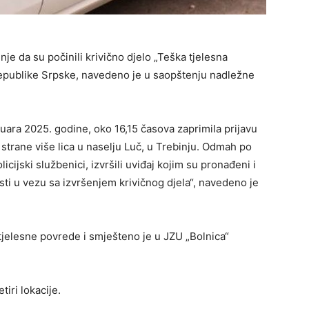
je da su počinili krivično djelo „Teška tjelesna
Republike Srpske, navedeno je u saopštenju nadležne
anuara 2025. godine, oko 16,15 časova zaprimila prijavu
 strane više lica u naselju Luč, u Trebinju. Odmah po
licijski službenici, izvršili uviđaj kojim su pronađeni i
sti u vezu sa izvršenjem krivičnog djela“, navedeno je
tjelesne povrede i smješteno je u JZU „Bolnica“
tiri lokacije.