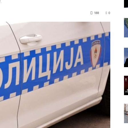
.
188
0