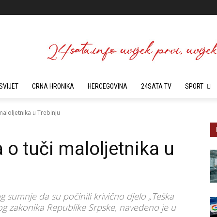
SVIJET
CRNA HRONIKA
HERCEGOVINA
24SATA TV
SPORT
 maloljetnika u Trebinju
a o tuči maloljetnika u
g sumnje da su počinili krivično djelo „Teška
čnog zakonika Republike Srpske, navedeno je u