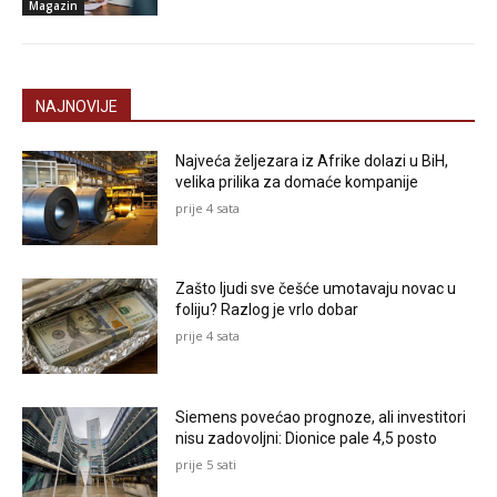
Magazin
NAJNOVIJE
Najveća željezara iz Afrike dolazi u BiH,
velika prilika za domaće kompanije
prije 4 sata
Zašto ljudi sve češće umotavaju novac u
foliju? Razlog je vrlo dobar
prije 4 sata
Siemens povećao prognoze, ali investitori
nisu zadovoljni: Dionice pale 4,5 posto
prije 5 sati