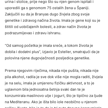
urina i stolice, prije nego što su njen genom ispitali i
uporedili ga s genomom 75 ostalih žena u Španiji.
Zaključili su da je Branyas dugo živjela zbog svoje
genetike i zdravog načina života. Imala je gene koji su je
štitili od uobičajenih bolesti, a zdrav način života je
podrazumijevao i zdravu ishranu.
“Od samog početka je imala sreće, a tokom života je
dobila i dodatni plus”, izjavio je Esteller, smatrajući da je
polovina njene dugovječnosti posljedica genetike.
Prema njegovim riječima, nikada nije pušila, nikada nije
pila alkohol, radila je sve dok više nije mogla raditi, živjela
je na selu, imala je umjerenu fizičku aktivnost, a to je
uglavnom bila jednosatna šetnja svaki dan te je
konzumirala maslinovo ulje i jogurt, što je tipično za ljude
na Mediteranu. Ako je išta bilo iole neobično u njenom