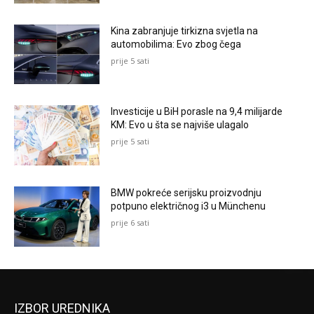
Kina zabranjuje tirkizna svjetla na
automobilima: Evo zbog čega
prije 5 sati
Investicije u BiH porasle na 9,4 milijarde
KM: Evo u šta se najviše ulagalo
prije 5 sati
BMW pokreće serijsku proizvodnju
potpuno električnog i3 u Münchenu
prije 6 sati
IZBOR UREDNIKA