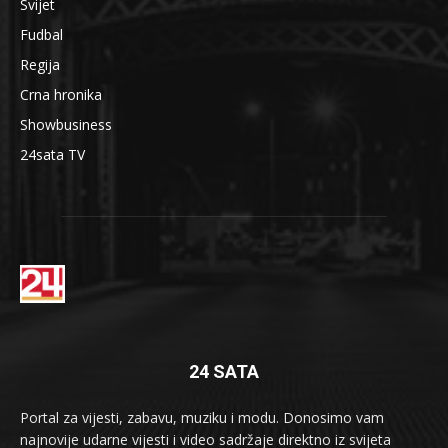
Svijet
Fudbal
Regija
Crna hronika
Showbusiness
24sata TV
24 SATA
Portal za vijesti, zabavu, muziku i modu. Donosimo vam
najnovije udarne vijesti i video sadržaje direktno iz svijeta