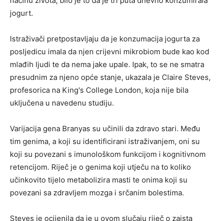
načinu života, bilo je to da je tri puta dnevno konzumirala
jogurt.
Istraživači pretpostavljaju da je konzumacija jogurta za
posljedicu imala da njen crijevni mikrobiom bude kao kod
mlađih ljudi te da nema jake upale. Ipak, to se ne smatra
presudnim za njeno opće stanje, ukazala je Claire Steves,
profesorica na King's College London, koja nije bila
uključena u navedenu studiju.
Varijacija gena Branyas su učinili da zdravo stari. Među
tim genima, a koji su identificirani istraživanjem, oni su
koji su povezani s imunološkom funkcijom i kognitivnom
retencijom. Riječ je o genima koji utječu na to koliko
učinkovito tijelo metabolizira masti te onima koji su
povezani sa zdravljem mozga i srčanim bolestima.
Steves je ocijenila da je u ovom slučaju riječ o zaista