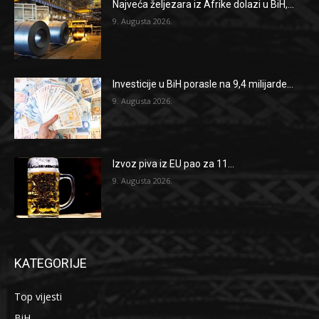
Najveća željezara iz Afrike dolazi u BiH,...
9. Augusta 2026.
Investicije u BiH porasle na 9,4 milijarde...
9. Augusta 2026.
Izvoz piva iz EU pao za 11...
9. Augusta 2026.
KATEGORIJE
Top vijesti
BiH