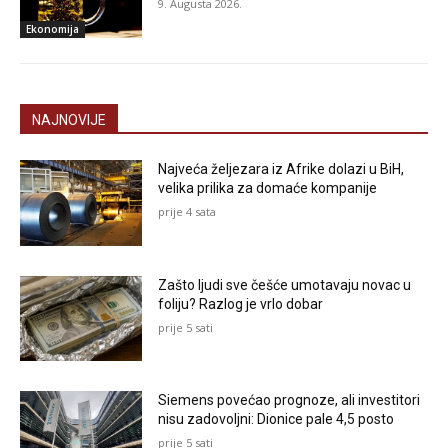
9. Augusta 2026.
Ekonomija
NAJNOVIJE
Najveća željezara iz Afrike dolazi u BiH,
velika prilika za domaće kompanije
prije 4 sata
Zašto ljudi sve češće umotavaju novac u
foliju? Razlog je vrlo dobar
prije 5 sati
Siemens povećao prognoze, ali investitori
nisu zadovoljni: Dionice pale 4,5 posto
prije 5 sati