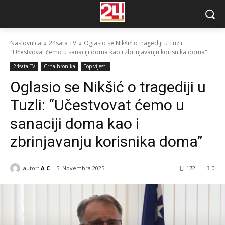
Naslovnica
24sata TV
Oglasio se Nikšić o tragediji u Tuzli:
"Učestvovat ćemo u sanaciji doma kao i zbrinjavanju korisnika doma"
24sata TV
Crna hronika
Top vijesti
Oglasio se Nikšić o tragediji u
Tuzli: “Učestvovat ćemo u
sanaciji doma kao i
zbrinjavanju korisnika doma”
autor:
A C
5. Novembra 2025.
172
0