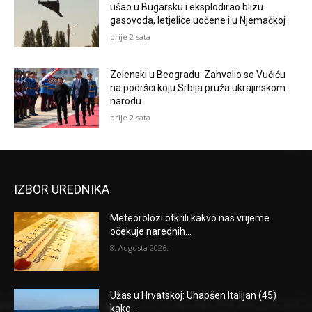
ušao u Bugarsku i eksplodirao blizu
gasovoda, letjelice uočene i u Njemačkoj
prije 2 sata
Zelenski u Beogradu: Zahvalio se Vučiću
na podršci koju Srbija pruža ukrajinskom
narodu
prije 2 sata
IZBOR UREDNIKA
Meteorolozi otkrili kakvo nas vrijeme
očekuje narednih...
8. Augusta 2026.
Užas u Hrvatskoj: Uhapšen Italijan (45)
kako...