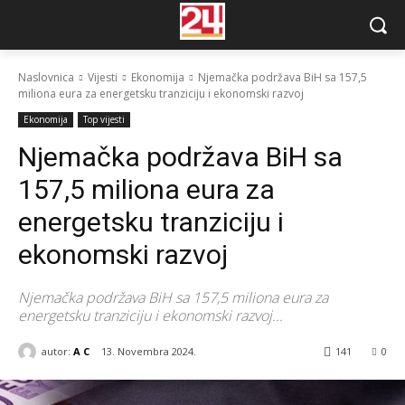
Naslovnica
Vijesti
Ekonomija
Njemačka podržava BiH sa 157,5
miliona eura za energetsku tranziciju i ekonomski razvoj
Ekonomija
Top vijesti
Njemačka podržava BiH sa
157,5 miliona eura za
energetsku tranziciju i
ekonomski razvoj
Njemačka podržava BiH sa 157,5 miliona eura za
energetsku tranziciju i ekonomski razvoj...
autor:
A C
13. Novembra 2024.
141
0