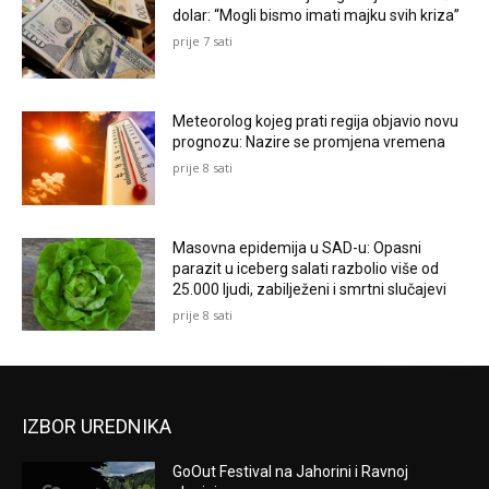
dolar: “Mogli bismo imati majku svih kriza”
prije 7 sati
Meteorolog kojeg prati regija objavio novu
prognozu: Nazire se promjena vremena
prije 8 sati
Masovna epidemija u SAD-u: Opasni
parazit u iceberg salati razbolio više od
25.000 ljudi, zabilježeni i smrtni slučajevi
prije 8 sati
IZBOR UREDNIKA
GoOut Festival na Jahorini i Ravnoj