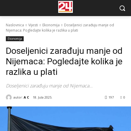
Naslovnica
Vijesti
Ekonomija
Doseljenici zarađuju manje od
Nijemaca: Pogledajte kolika je razlika u plati
Ekonomija
Doseljenici zarađuju manje od
Nijemaca: Pogledajte kolika je
razlika u plati
Doseljenici zarađuju manje od Nijemaca...
autor:
A C
18. Jula 2025.
197
0