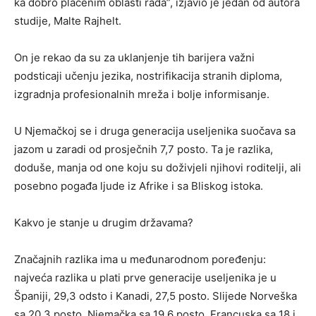
ka dobro plaćenim oblasti rada”, izjavio je jedan od autora
studije, Malte Rajhelt.
On je rekao da su za uklanjenje tih barijera važni
podsticaji učenju jezika, nostrifikacija stranih diploma,
izgradnja profesionalnih mreža i bolje informisanje.
U Njemačkoj se i druga generacija useljenika suočava sa
jazom u zaradi od prosječnih 7,7 posto. Ta je razlika,
doduše, manja od one koju su doživjeli njihovi roditelji, ali
posebno pogađa ljude iz Afrike i sa Bliskog istoka.
Kakvo je stanje u drugim državama?
Značajnih razlika ima u međunarodnom poređenju:
najveća razlika u plati prve generacije useljenika je u
Španiji, 29,3 odsto i Kanadi, 27,5 posto. Slijede Norveška
sa 20,3 posto, Njemačka sa 19,6 posto, Francuska sa 18 i