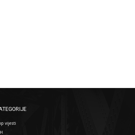
ATEGORIJE
p vijesti
iH