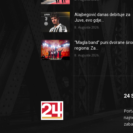
Alajbegović danas debituje za
Juve, evo gdje...
8. Augusta 2026.
“Magla band” puni dvorane šir
regiona: Za...
8. Augusta 2026.
24 
Port
najno
zaba