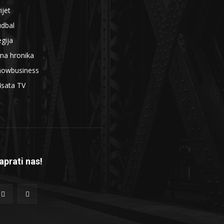
ijet
udbal
gija
na hronika
howbusiness
4sata TV
aprati nas!