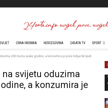
SVIJET
CRNA HRONIKA
HERCEGOVINA
24SATA TV
SPORT
duzima 200 života svake godine, a konzumira je pola milijarde ljudi
 na svijetu oduzima
godine, a konzumira je
i