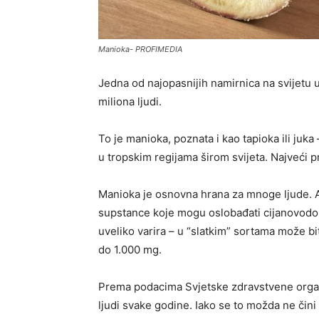
Manioka- PROFIMEDIA
Jedna od najopasnijih namirnica na svijetu 
miliona ljudi.
To je manioka, poznata i kao tapioka ili juka
u tropskim regijama širom svijeta. Najveći p
Manioka je osnovna hrana za mnoge ljude. Ali
supstance koje mogu oslobađati cijanovodon
uveliko varira – u “slatkim” sortama može bi
do 1.000 mg.
Prema podacima Svjetske zdravstvene organ
ljudi svake godine. Iako se to možda ne čini