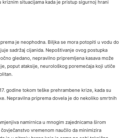
u kriznim situacijama kada je pristup sigurnoj hrani
priprema je neophodna. Biljka se mora potopiti u vodu do
juje sadržaj cijanida. Nepoštivanje ovog postupka
oročno gledano, nepravilno pripremljena kasava može
ije, poput ataksije, neurološkog poremećaja koji utiče
litan.
17. godine tokom teške prehrambene krize, kada su
oke. Nepravilna priprema dovela je do nekoliko smrtnih
zamjenjiva namirnica u mnogim zajednicama širom
je čovječanstvo vremenom naučilo da minimizira