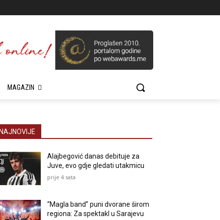
MAGAZIN
NAJNOVIJE
Alajbegović danas debituje za
Juve, evo gdje gledati utakmicu
prije 4 sata
“Magla band” puni dvorane širom
regiona: Za spektakl u Sarajevu