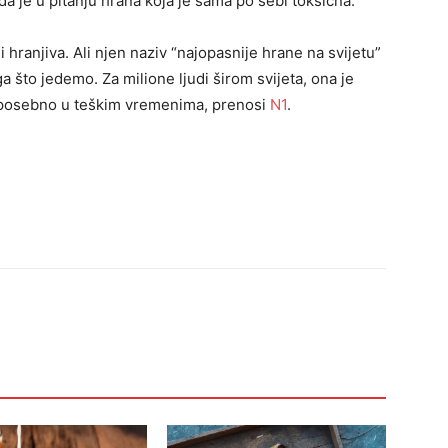
da je u pitanju hrana koja je sama po sebi toksična.
 hranjiva. Ali njen naziv “najopasnije hrane na svijetu”
 što jedemo. Za milione ljudi širom svijeta, ona je
a, posebno u teškim vremenima, prenosi
N1
.