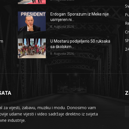
Sv
F
Erdogan: Sporazum iz Meke nije
usmjeren ni...
Re
8. Augusta 2026.
Cr
S
om
U Mostaru podijeljeno 50 ruksaka
sa školskim...
2
8. Augusta 2026.
SATA
Z
al za vijesti, zabavu, muziku i modu. Donosimo vam
vije udarne vijesti i video sadržaje direktno iz svijeta
vne industrije.