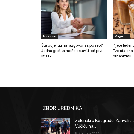
Magazin
Magazin
Šta odjenuti na razgovor za posao?
Pijete leden
Jedna greška može ostaviti loš prvi
Evo šta ona
utisak
organizmu
IZBOR UREDNIKA
Zelenski u Beogradu: Zahvalio 
Vučiću na...
8. Augusta 2026.