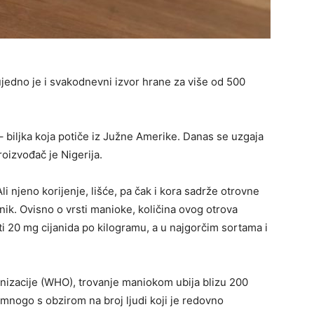
ujedno je i svakodnevni izvor hrane za više od 500
 – biljka koja potiče iz Južne Amerike. Danas se uzgaja
roizvođač je Nigerija.
 njeno korijenje, lišće, pa čak i kora sadrže otrovne
ik. Ovisno o vrsti manioke, količina ovog otrova
ti 20 mg cijanida po kilogramu, a u najgorčim sortama i
izacije (WHO), trovanje maniokom ubija blizu 200
 mnogo s obzirom na broj ljudi koji je redovno