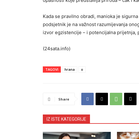
opasnosti koje predstavlja priroda – čak i ka
Kada se pravilno obradi, manioka je sigurna i
podsjetnik je na važnost razumijevanja onoga
izvor egzistencije – i potencijalna prijetnj
(24sata.info)
TAGOVI
hrana
o
Share
IZ ISTE KATEGORIJE