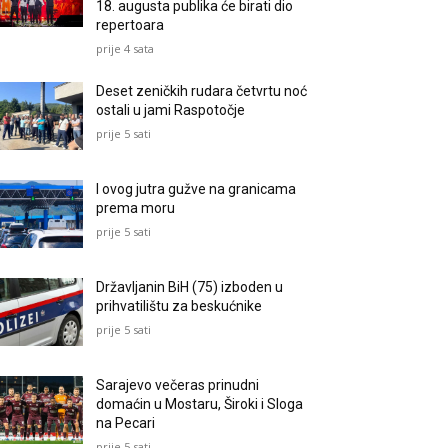
18. augusta publika će birati dio
repertoara
prije 4 sata
Deset zeničkih rudara četvrtu noć
ostali u jami Raspotočje
prije 5 sati
I ovog jutra gužve na granicama
prema moru
prije 5 sati
Državljanin BiH (75) izboden u
prihvatilištu za beskućnike
prije 5 sati
Sarajevo večeras prinudni
domaćin u Mostaru, Široki i Sloga
na Pecari
prije 5 sati