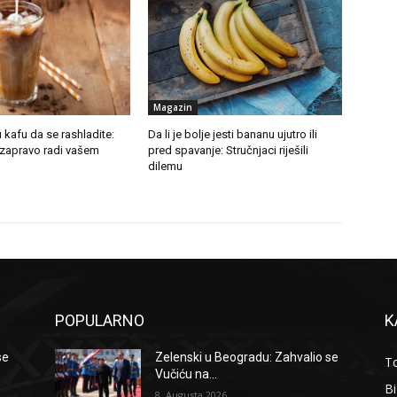
Magazin
u kafu da se rashladite:
Da li je bolje jesti bananu ujutro ili
 zapravo radi vašem
pred spavanje: Stručnjaci riješili
dilemu
POPULARNO
K
se
Zelenski u Beogradu: Zahvalio se
To
Vučiću na...
B
8. Augusta 2026.