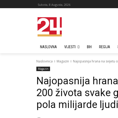
Subota, 8 Augusta, 2026
NASLOVNA
VIJESTI
BIH
REGIJA
Naslovnica
Magazin
Najopasnija hrana na svijetu o
Magazin
Najopasnija hrana
200 života svake 
pola milijarde ljud