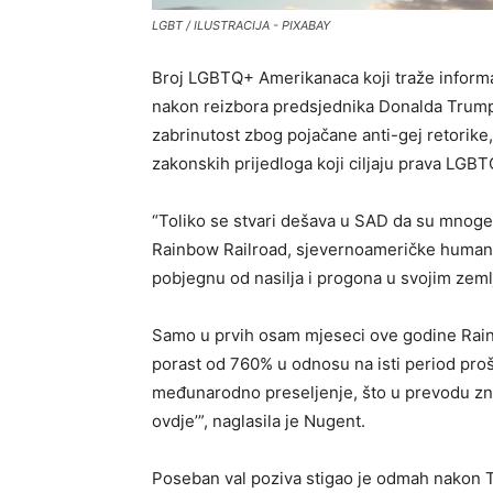
LGBT / ILUSTRACIJA - PIXABAY
Broj LGBTQ+ Amerikanaca koji traže informa
nakon reizbora predsjednika Donalda Trumpa,
zabrinutost zbog pojačane anti-gej retorike,
zakonskih prijedloga koji ciljaju prava LGB
“Toliko se stvari dešava u SAD da su mnoge 
Rainbow Railroad, sjevernoameričke huma
pobjegnu od nasilja i progona u svojim zem
Samo u prvih osam mjeseci ove godine Rainb
porast od 760% u odnosu na isti period pro
međunarodno preseljenje, što u prevodu znač
ovdje’”, naglasila je Nugent.
Poseban val poziva stigao je odmah nakon 