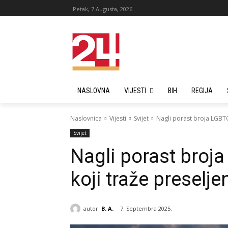
Petak, 7 Augusta, 2026
NASLOVNA
VIJESTI
BIH
REGIJA
Naslovnica
Vijesti
Svijet
Nagli porast broja LGBT
Svijet
Nagli porast bro
koji traže preselj
autor:
B. A.
7. Septembra 2025.