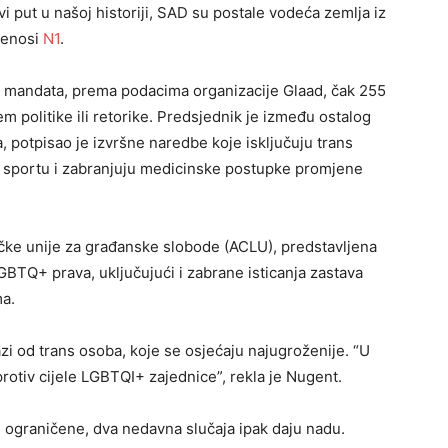
vi put u našoj historiji, SAD su postale vodeća zemlja iz
renosi
N1
.
a mandata, prema podacima organizacije Glaad, čak 255
m politike ili retorike. Predsjednik je između ostalog
, potpisao je izvršne naredbe koje isključuju trans
up sportu i zabranjuju medicinske postupke promjene
e unije za građanske slobode (ACLU), predstavljena
BTQ+ prava, uključujući i zabrane isticanja zastava
ma.
i od trans osoba, koje se osjećaju najugroženije. “U
otiv cijele LGBTQI+ zajednice”, rekla je Nugent.
 ograničene, dva nedavna slučaja ipak daju nadu.