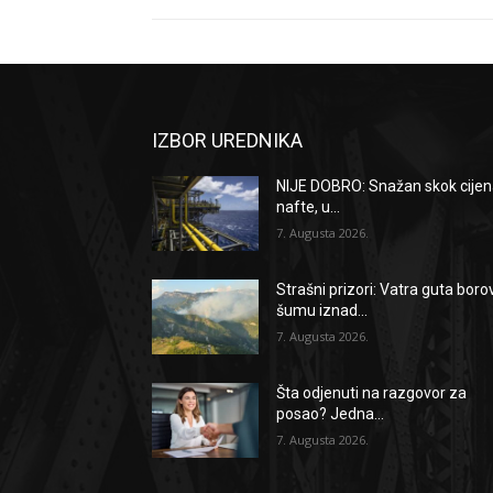
IZBOR UREDNIKA
NIJE DOBRO: Snažan skok cije
nafte, u...
7. Augusta 2026.
Strašni prizori: Vatra guta boro
šumu iznad...
7. Augusta 2026.
Šta odjenuti na razgovor za
posao? Jedna...
7. Augusta 2026.