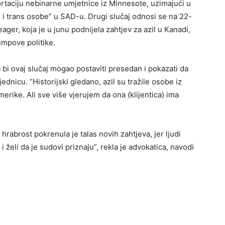
rtaciju nebinarne umjetnice iz Minnesote, uzimajući u
i trans osobe” u SAD-u. Drugi slučaj odnosi se na 22-
ger, koja je u junu podnijela zahtjev za azil u Kanadi,
mpove politike.
bi ovaj slučaj mogao postaviti presedan i pokazati da
nicu. “Historijski gledano, azil su tražile osobe iz
Amerike. Ali sve više vjerujem da ona (klijentica) ima
hrabrost pokrenula je talas novih zahtjeva, jer ljudi
i želi da je sudovi priznaju”, rekla je advokatica, navodi