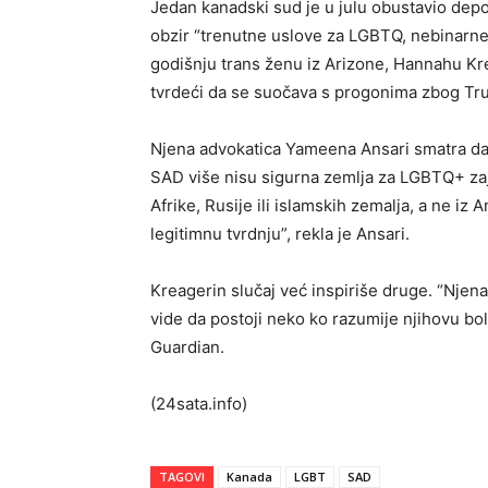
Jedan kanadski sud je u julu obustavio depo
obzir “trenutne uslove za LGBTQ, nebinarne 
godišnju trans ženu iz Arizone, Hannahu Krea
tvrdeći da se suočava s progonima zbog Tru
Njena advokatica Yameena Ansari smatra da 
SAD više nisu sigurna zemlja za LGBTQ+ zajed
Afrike, Rusije ili islamskih zemalja, a ne iz 
legitimnu tvrdnju”, rekla je Ansari.
Kreagerin slučaj već inspiriše druge. “Njena 
vide da postoji neko ko razumije njihovu bol 
Guardian.
(24sata.info)
TAGOVI
Kanada
LGBT
SAD