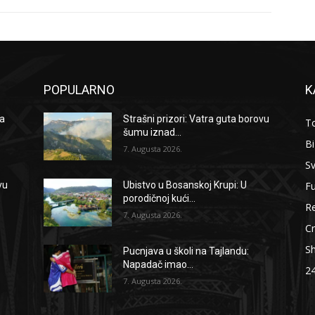
POPULARNO
K
na
Strašni prizori: Vatra guta borovu
To
šumu iznad...
B
7. Augusta 2026.
Sv
F
vu
Ubistvo u Bosanskoj Krupi: U
porodičnoj kući...
Re
7. Augusta 2026.
Cr
S
Pucnjava u školi na Tajlandu:
Napadač imao...
2
7. Augusta 2026.