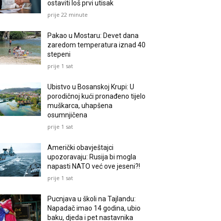
ostaviti loš prvi utisak
prije 22 minute
Pakao u Mostaru: Devet dana
zaredom temperatura iznad 40
stepeni
prije 1 sat
Ubistvo u Bosanskoj Krupi: U
porodičnoj kući pronađeno tijelo
muškarca, uhapšena
osumnjičena
prije 1 sat
Američki obavještajci
upozoravaju: Rusija bi mogla
napasti NATO već ove jeseni?!
prije 1 sat
Pucnjava u školi na Tajlandu:
Napadač imao 14 godina, ubio
baku, djeda i pet nastavnika