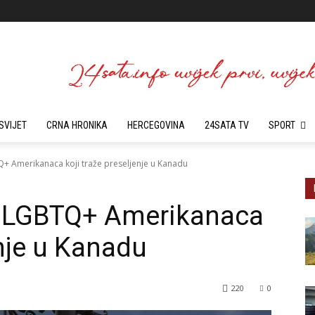
SVIJET
CRNA HRONIKA
HERCEGOVINA
24SATA TV
SPORT
Q+ Amerikanaca koji traže preseljenje u Kanadu
ja LGBTQ+ Amerikanaca
enje u Kanadu
220
0