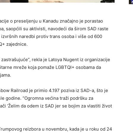
cije o preseljenju u Kanadu značajno je porastao
 saopćili su aktivisti, navodeći da širom SAD raste
 izvršnih naredbi protiv trans osoba i više od 600
TQ+ zajednice.
zastrašujuće”, rekla je Latoya Nugent iz organizacije
nitarne mreže koja pomaže LGBTQI+ osobama da
ljama.
ow Railroad je primio 4.197 poziva iz SAD-a, što je
šle godine. “Ogromna većina traži podršku za
i ‘Želim da odem iz SAD jer se bojim za vlastiti život
Trumpovog reizbora u novembru, kada je u roku od 24