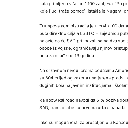
sata primljeno više od 1.100 zahtjeva. “Po pr
koje ljudi traže pomoć”, istakla je Nugent, p
Trumpova administracija je u prvih 100 dan
puta direktno ciljala LGBTQI+ zajednicu pute
najavio da će SAD priznavati samo dva spola
osobe iz vojske, ograničavaju njihov prist
pola za mlađe od 19 godina.
Na državnom nivou, prema podacima Američk
su 604 prijedlog zakona usmjerena protiv LG
duginih boja na javnim institucijama i škola
Rainbow Railroad navodi da 61% poziva dolaz
SAD, trans osobe su prve na udaru napada pr
Iako su mogućnosti za preseljenje u Kanadu