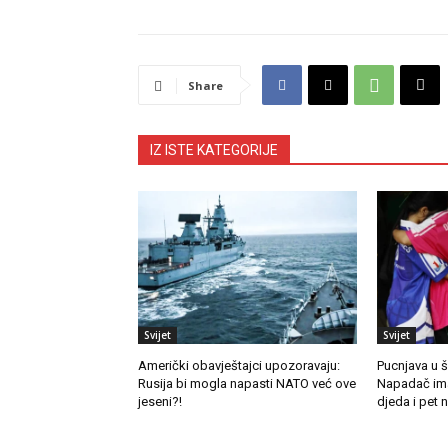
Share
IZ ISTE KATEGORIJE
Svijet
Svijet
Američki obavještajci upozoravaju:
Pucnjava u š
Rusija bi mogla napasti NATO već ove
Napadač ima
jeseni?!
djeda i pet 