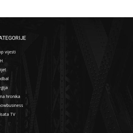
ATEGORIJE
p vijesti
iH
ijet
udbal
gija
na hronika
howbusiness
4sata TV