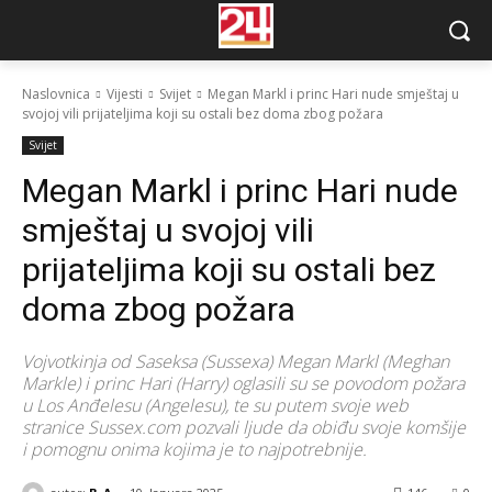
Naslovnica
Vijesti
Svijet
Megan Markl i princ Hari nude smještaj u
svojoj vili prijateljima koji su ostali bez doma zbog požara
Svijet
Megan Markl i princ Hari nude
smještaj u svojoj vili
prijateljima koji su ostali bez
doma zbog požara
Vojvotkinja od Saseksa (Sussexa) Megan Markl (Meghan
Markle) i princ Hari (Harry) oglasili su se povodom požara
u Los Anđelesu (Angelesu), te su putem svoje web
stranice Sussex.com pozvali ljude da obiđu svoje komšije
i pomognu onima kojima je to najpotrebnije.