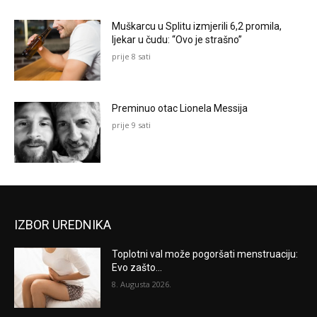
Muškarcu u Splitu izmjerili 6,2 promila,
ljekar u čudu: “Ovo je strašno”
prije 8 sati
Preminuo otac Lionela Messija
prije 9 sati
IZBOR UREDNIKA
Toplotni val može pogoršati menstruaciju:
Evo zašto...
8. Augusta 2026.