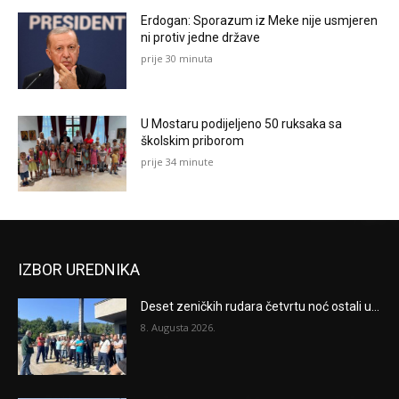
Erdogan: Sporazum iz Meke nije usmjeren
ni protiv jedne države
prije 30 minuta
U Mostaru podijeljeno 50 ruksaka sa
školskim priborom
prije 34 minute
IZBOR UREDNIKA
Deset zeničkih rudara četvrtu noć ostali u...
8. Augusta 2026.