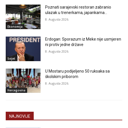
Poznati sarajevski restoran zabranio
ulazak u trenerkama, japankama…
8. Augusta 2026.
Ekonomija
Erdogan: Sporazum iz Meke nije usmjeren
ni protiv jedne države
8. Augusta 2026.
Svijet
U Mostaru podijeljeno 50 ruksaka sa
školskim priborom
8. Augusta 2026.
Hercegovina
NAJNOVIJE