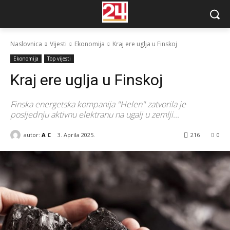
Naslovnica
Vijesti
Ekonomija
Kraj ere uglja u Finskoj
Ekonomija
Top vijesti
Kraj ere uglja u Finskoj
Finska energetska kompanija "Helen" zatvorila je
posljednju aktivnu elektranu na ugalj u zemlji...
autor:
A C
3. Aprila 2025.
216
0