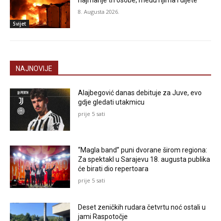
8. Augusta 2026.
Svijet
NAJNOVIJE
Alajbegović danas debituje za Juve, evo
gdje gledati utakmicu
prije 5 sati
“Magla band” puni dvorane širom regiona:
Za spektakl u Sarajevu 18. augusta publika
će birati dio repertoara
prije 5 sati
Deset zeničkih rudara četvrtu noć ostali u
jami Raspotočje