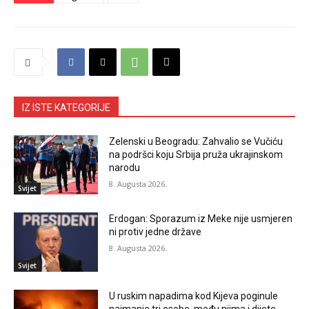
IZ ISTE KATEGORIJE
Zelenski u Beogradu: Zahvalio se Vučiću
na podršci koju Srbija pruža ukrajinskom
narodu
8. Augusta 2026.
Svijet
Erdogan: Sporazum iz Meke nije usmjeren
ni protiv jedne države
8. Augusta 2026.
Svijet
U ruskim napadima kod Kijeva poginule
najmanje tri osobe, među njima i dijete