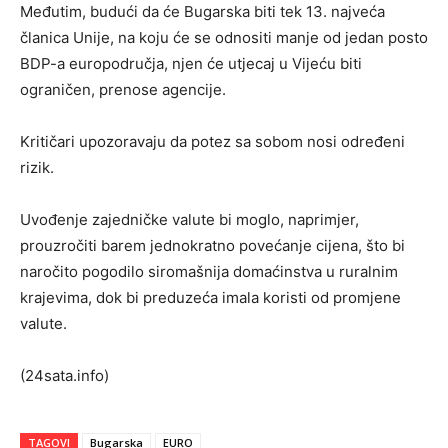
Međutim, budući da će Bugarska biti tek 13. najveća
članica Unije, na koju će se odnositi manje od jedan posto
BDP-a europodručja, njen će utjecaj u Vijeću biti
ograničen, prenose agencije.
Kritičari upozoravaju da potez sa sobom nosi određeni
rizik.
Uvođenje zajedničke valute bi moglo, naprimjer,
prouzročiti barem jednokratno povećanje cijena, što bi
naročito pogodilo siromašnija domaćinstva u ruralnim
krajevima, dok bi preduzeća imala koristi od promjene
valute.
(24sata.info)
TAGOVI
Bugarska
EURO