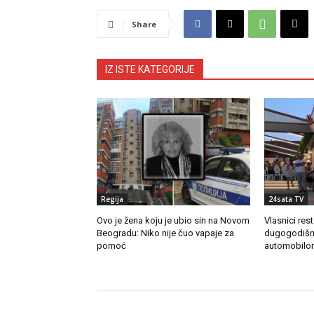
Share
IZ ISTE KATEGORIJE
Regija
24sata TV
Ovo je žena koju je ubio sin na Novom
Vlasnici res
Beogradu: Niko nije čuo vapaje za
dugogodišn
pomoć
automobilo