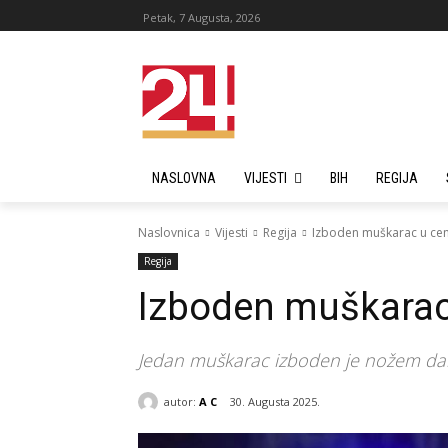
Petak, 7 Augusta, 2026
NASLOVNA
VIJESTI
BIH
REGIJA
Naslovnica
Vijesti
Regija
Izboden muškarac u ce
Regija
Izboden muškarac
Jedan muškarac izboden je nožem dana
autor:
A C
30. Augusta 2025.