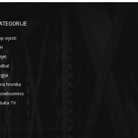
ATEGORIJE
p vijesti
iH
ijet
udbal
gija
na hronika
howbusiness
4sata TV