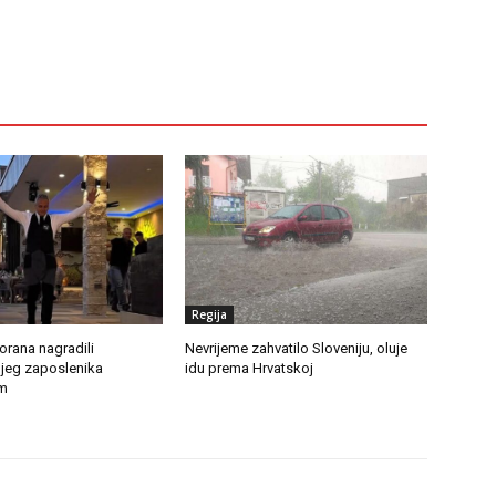
Regija
torana nagradili
Nevrijeme zahvatilo Sloveniju, oluje
jeg zaposlenika
idu prema Hrvatskoj
m