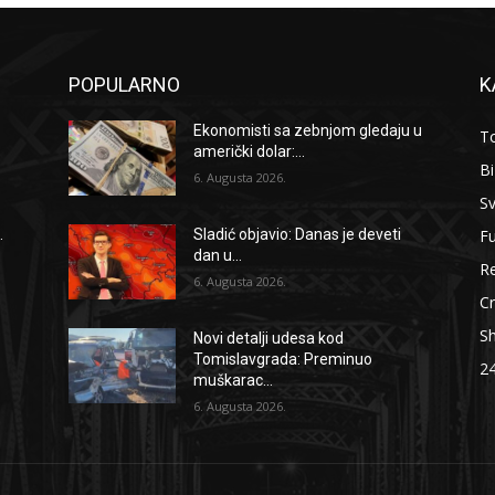
POPULARNO
K
Ekonomisti sa zebnjom gledaju u
To
američki dolar:...
B
6. Augusta 2026.
Sv
F
.
Sladić objavio: Danas je deveti
dan u...
Re
6. Augusta 2026.
Cr
S
Novi detalji udesa kod
Tomislavgrada: Preminuo
2
muškarac...
6. Augusta 2026.