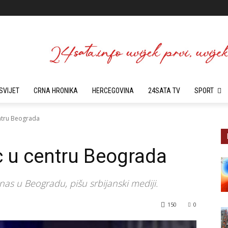
SVIJET
CRNA HRONIKA
HERCEGOVINA
24SATA TV
SPORT
ntru Beograda
 u centru Beograda
s u Beogradu, pišu srbijanski mediji.
150
0