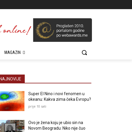
MAGAZIN
NAJNOVIJE
Super El Nino i novi fenomen u
okeanu: Kakva zima čeka Evropu?
prije 10 sati
Ovo je žena koju je ubio sin na
Novom Beogradu: Niko nije čuo