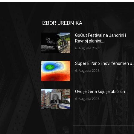
IZBOR UREDNIKA
GoOut Festival na Jahorini i
Ravnoj planini:...
6. Augusta 2026.
Super El Nino i novi fenomen u..
6. Augusta 2026.
Ovo je žena koju je ubio sin...
6. Augusta 2026.