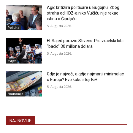
Agić kritizira političare u Bugojnu: Zbog
straha od HDZ-a niko Vučiću nije rekao
istinu o Čipuljiću
5. Augusta 2026.
Politika
El-Sajed porazio Stivens: Proizraelski lobi
“bacio” 30 miliona dolara
5. Augusta 2026.
Svijet
Gdje je najveći, a gdje najmanji minimalac
u Europi? Evo kako stoji BiH
5. Augusta 2026.
Ekonomija
NAJNOVIJE