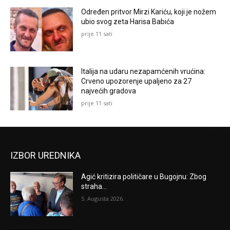
Određen pritvor Mirzi Kariću, koji je nožem
ubio svog zeta Harisa Babića
prije 11 sati
Italija na udaru nezapamćenih vrućina:
Crveno upozorenje upaljeno za 27
najvećih gradova
prije 11 sati
IZBOR UREDNIKA
Agić kritizira političare u Bugojnu: Zbog
straha...
5. Augusta 2026.