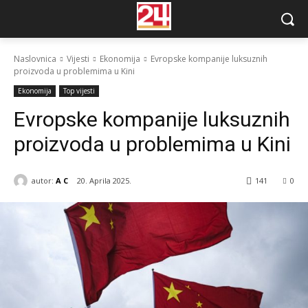
Naslovnica
Vijesti
Ekonomija
Evropske kompanije luksuznih
proizvoda u problemima u Kini
Ekonomija
Top vijesti
Evropske kompanije luksuznih
proizvoda u problemima u Kini
autor:
A C
20. Aprila 2025.
141
0