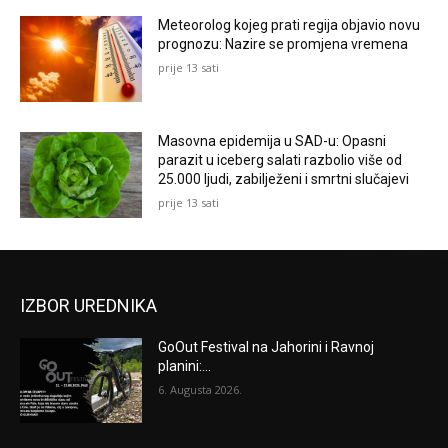
Meteorolog kojeg prati regija objavio novu
prognozu: Nazire se promjena vremena
prije 13 sati
Masovna epidemija u SAD-u: Opasni
parazit u iceberg salati razbolio više od
25.000 ljudi, zabilježeni i smrtni slučajevi
prije 13 sati
IZBOR UREDNIKA
GoOut Festival na Jahorini i Ravnoj
planini:...
6. Augusta 2026.