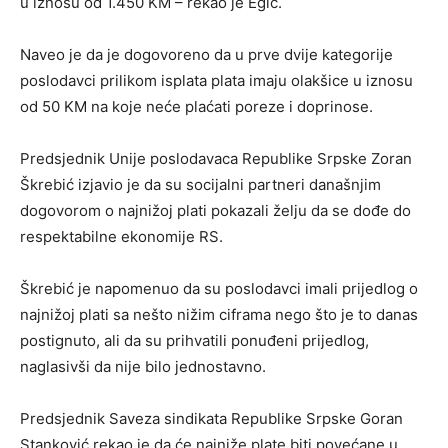
u iznosu od 1.450 KM – rekao je Egić.
Naveo je da je dogovoreno da u prve dvije kategorije
poslodavci prilikom isplata plata imaju olakšice u iznosu
od 50 KM na koje neće plaćati poreze i doprinose.
Predsjednik Unije poslodavaca Republike Srpske Zoran
Škrebić izjavio je da su socijalni partneri današnjim
dogovorom o najnižoj plati pokazali želju da se dođe do
respektabilne ekonomije RS.
Škrebić je napomenuo da su poslodavci imali prijedlog o
najnižoj plati sa nešto nižim ciframa nego što je to danas
postignuto, ali da su prihvatili ponuđeni prijedlog,
naglasivši da nije bilo jednostavno.
Predsjednik Saveza sindikata Republike Srpske Goran
Stanković rekao je da će najniže plate biti povećane u