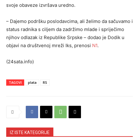
svoje obaveze izvršava uredno.
– Dajemo podršku poslodavcima, ali želimo da sačuvamo i
status radnika s ciljem da zadržimo mlade i spriječimo
njihov odlazak iz Republike Srpske – dodao je Dodik u
objavi na društvenoj mreži Iks, prenosi
N1
.
(24sata.info)
TAGOVI
plata
RS
IZ ISTE KATEGORIJE