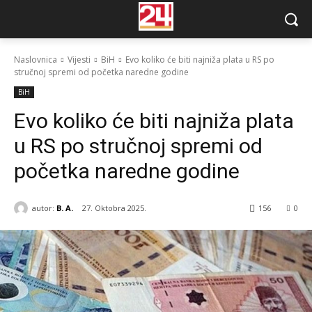
Naslovnica
Vijesti
BiH
Evo koliko će biti najniža plata u RS po
stručnoj spremi od početka naredne godine
BiH
Evo koliko će biti najniža plata
u RS po stručnoj spremi od
početka naredne godine
autor:
B. A.
27. Oktobra 2025.
156
0