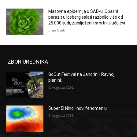
Masovna epidemija u SAD-u: Opasni
parazit u iceberg salati razbolio više od
25.000 ljudi, zabilježeni i smrtni slučajevi
prije 5 sati
IZBOR UREDNIKA
GoOut Festival na Jahorini i Ravnoj
planini:...
6. Augusta 2026.
Super El Nino i novi fenomen u...
6. Augusta 2026.