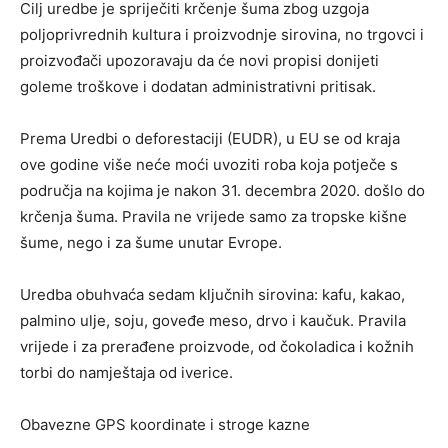
Cilj uredbe je spriječiti krčenje šuma zbog uzgoja
poljoprivrednih kultura i proizvodnje sirovina, no trgovci i
proizvođači upozoravaju da će novi propisi donijeti
goleme troškove i dodatan administrativni pritisak.
Prema Uredbi o deforestaciji (EUDR), u EU se od kraja
ove godine više neće moći uvoziti roba koja potječe s
područja na kojima je nakon 31. decembra 2020. došlo do
krčenja šuma. Pravila ne vrijede samo za tropske kišne
šume, nego i za šume unutar Evrope.
Uredba obuhvaća sedam ključnih sirovina: kafu, kakao,
palmino ulje, soju, goveđe meso, drvo i kaučuk. Pravila
vrijede i za prerađene proizvode, od čokoladica i kožnih
torbi do namještaja od iverice.
Obavezne GPS koordinate i stroge kazne