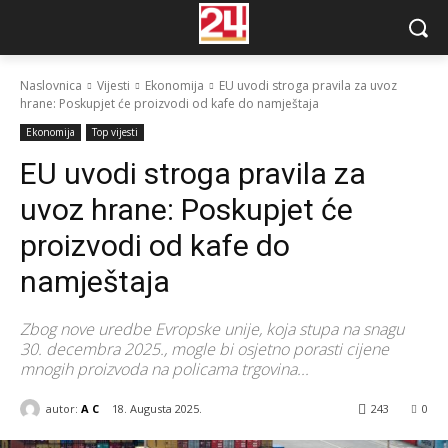
Naslovnica
Vijesti
Ekonomija
EU uvodi stroga pravila za uvoz
hrane: Poskupjet će proizvodi od kafe do namještaja
Ekonomija
Top vijesti
EU uvodi stroga pravila za
uvoz hrane: Poskupjet će
proizvodi od kafe do
namještaja
Zbog nove uredbe Evropske unije, koja stupa na snagu
30. decembra 2025., mogle bi osjetno porasti cijene
mnogih proizvoda na policama trgovina...
autor:
A C
18. Augusta 2025.
243
0