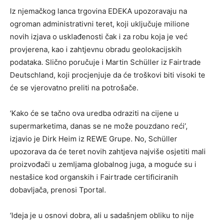
Iz njemačkog lanca trgovina EDEKA upozoravaju na
ogroman administrativni teret, koji uključuje milione
novih izjava o usklađenosti čak i za robu koja je već
provjerena, kao i zahtjevnu obradu geolokacijskih
podataka. Slično poručuje i Martin Schüller iz Fairtrade
Deutschland, koji procjenjuje da će troškovi biti visoki te
će se vjerovatno preliti na potrošače.
‘Kako će se tačno ova uredba odraziti na cijene u
supermarketima, danas se ne može pouzdano reći’,
izjavio je Dirk Heim iz REWE Grupe. No, Schüller
upozorava da će teret novih zahtjeva najviše osjetiti mali
proizvođači u zemljama globalnog juga, a moguće su i
nestašice kod organskih i Fairtrade certificiranih
dobavljača, prenosi Tportal.
‘Ideja je u osnovi dobra, ali u sadašnjem obliku to nije