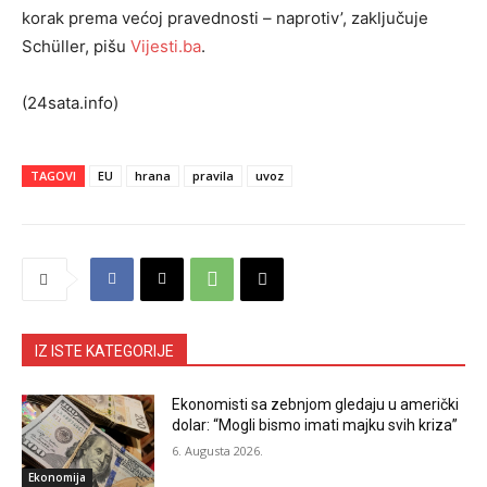
korak prema većoj pravednosti – naprotiv’, zaključuje
Schüller, pišu
Vijesti.ba
.
(24sata.info)
TAGOVI
EU
hrana
pravila
uvoz
IZ ISTE KATEGORIJE
Ekonomisti sa zebnjom gledaju u američki
dolar: “Mogli bismo imati majku svih kriza”
6. Augusta 2026.
Ekonomija