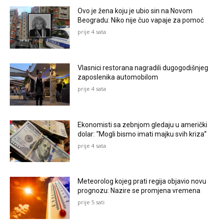
Ovo je žena koju je ubio sin na Novom
Beogradu: Niko nije čuo vapaje za pomoć
prije 4 sata
Vlasnici restorana nagradili dugogodišnjeg
zaposlenika automobilom
prije 4 sata
Ekonomisti sa zebnjom gledaju u američki
dolar: “Mogli bismo imati majku svih kriza”
prije 4 sata
Meteorolog kojeg prati regija objavio novu
prognozu: Nazire se promjena vremena
prije 5 sati