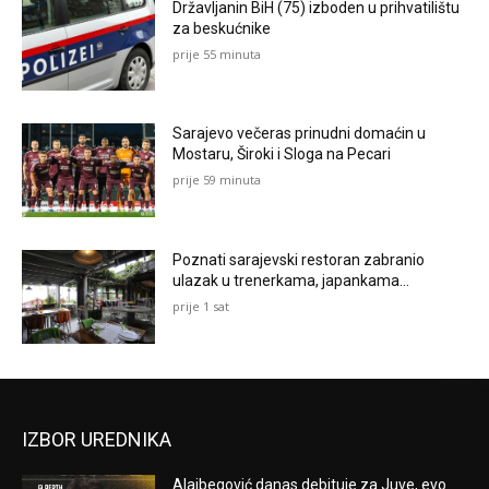
Državljanin BiH (75) izboden u prihvatilištu
za beskućnike
prije 55 minuta
Sarajevo večeras prinudni domaćin u
Mostaru, Široki i Sloga na Pecari
prije 59 minuta
Poznati sarajevski restoran zabranio
ulazak u trenerkama, japankama…
prije 1 sat
IZBOR UREDNIKA
Alajbegović danas debituje za Juve, evo