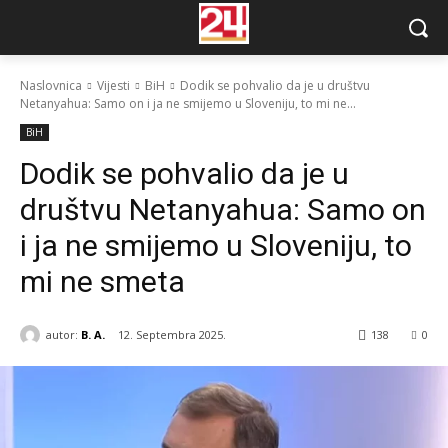
Naslovnica
Vijesti
BiH
Dodik se pohvalio da je u društvu
Netanyahua: Samo on i ja ne smijemo u Sloveniju, to mi ne...
BiH
Dodik se pohvalio da je u
društvu Netanyahua: Samo on
i ja ne smijemo u Sloveniju, to
mi ne smeta
autor:
B. A.
12. Septembra 2025.
138
0